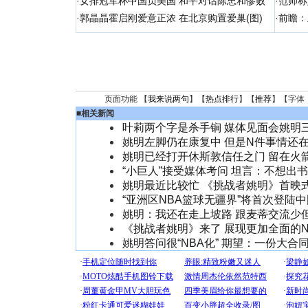
·
女排冠军杯中国负美国 和平对话陈忠和惨败
·
范帅称
·
郭晶晶霍启刚爱意正浓 在北京购置爱巢(图)
·
前瞻：
页面功能 【
我来说两句
】【
热点排行
】【
推荐
】【字体
■
相关新闻
叶莉两个字是杀手锏 媒体见面会姚明
姚明左脚仍在康复中 但是N件事情还
姚明已经打开休斯敦信任之门 留在火
“小巨人”接受媒体考问 坦言：不想出
姚明最近比较忙 《挑战者姚明》首映
“亚洲区NBA篮球无疆界”将首次登陆
姚明：我还在走上坡路 跟麦蒂交流少
《挑战者姚明》来了 展现更加全面的N
姚明答问很“NBA化” 期望：一份大合