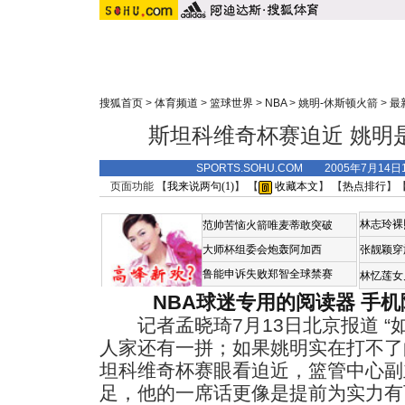
搜狐首页
>
体育频道
>
篮球世界
>
NBA
>
姚明-休斯顿火箭
>
最
斯坦科维奇杯赛迫近 姚明
SPORTS.SOHU.COM 2005年7月1
页面功能 【
我来说两句(
1
)
】 【
收藏本文
】 【
热点排行
】
林志玲裸
范帅苦恼火箭唯麦蒂敢突破
大师杯组委会炮轰阿加西
张靓颖穿
鲁能申诉失败郑智全球禁赛
林忆莲女
NBA球迷专用的阅读器
手机
记者孟晓琦7月13日北京报道 “
人家还有一拼；如果姚明实在打不了
坦科维奇杯赛眼看迫近，篮管中心副
足，他的一席话更像是提前为实力有