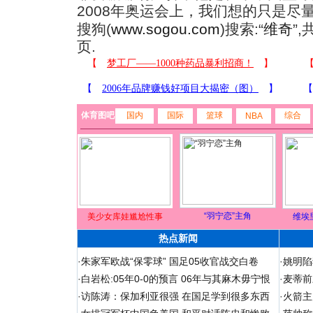
2008年奥运会上，我们想的只是尽
搜狗(
www.sogou.com
)搜索:“
维奇
”
页.
体育图吧
国内
国际
篮球
综合
NBA
“羽宁恋”主角
美少女库娃尴尬性事
维埃
热点新闻
·
朱家军欧战“保零球” 国足05收官战交白卷
·
姚明陷
·
白岩松:05年0-0的预言 06年与其麻木毋宁恨
·
麦蒂前
·
访陈涛：保加利亚很强 在国足学到很多东西
·
火箭主