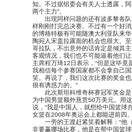
知。不过据组委会有关人士透露，阿
两个主力”。
出现同样问题的还有波多黎各队
样刚刚打完总决赛。不过有一个好消
的博格特极有可能随澳大利亚队来华
陶宛人宋盖拉露面的机会也很大。至
哥拉队，不出意外的话肯定是倾其主
客观情况，我们也不可能逼着他们让
主席程万琦12日表示，“但是这毕
我相信每个参赛国家都不会拿自己国
笑。再说了，我们这次比赛的奖金也
很有诱惑力的。”
此次斯坦科维奇杯赛冠军奖金是1
为中国男篮额外悬赏50万美元。用
说，“我是中国人，就想给中国篮球
女篮在2008年奥运会上都能进前四。
一旁的王渡赶紧笑着解释：“他（
非要赢哪场比赛，他是在帮中国篮球