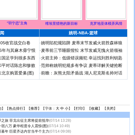
“羽宁恋”主角
维埃里猎艳的新目标
克罗地亚体模弄风情
闻
姚明-NBA-篮球
足05收官战交白卷
·
姚明陷犯规陷阱 麦蒂末节发威火箭胜森林狼
 06年与其麻木毋宁恨
·
麦蒂前三节睡眼惺忪 末节发威无愧火箭领袖
在国足学到很多东西
·
火箭主帅：低级错误频犯 幸运找到胜利钥匙
和平对话陈忠和惨败
·
范帅称姚明犯规多有争议 麦蒂详解关键抢断
北京购置爱巢(图)
·
前瞻：灰熊太阳矛盾战 湖人尼克斯名帅对话
句
】【
热点排行
】【
推荐
】【字体：
大
中
小
】【
打印
】 【
收藏
】 【
关闭
】
季之旅 菲戈出征主席将提前抵华
(07/14 13:28)
宿八万 豪华程度令人震惊(图)
(07/14 10:49)
涯暮年 巨星齐达内甘当半个主力
(07/14 09:08)