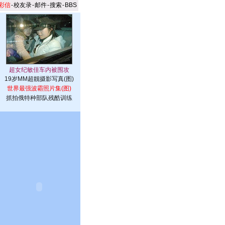
彩信
-
校友录
-
邮件
-
搜索
-
BBS
19岁MM超靓摄影写真(图)
世界最强波霸照片集(图)
抓拍俄特种部队残酷训练