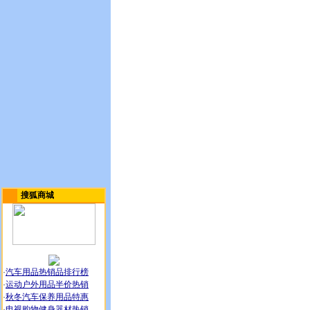
搜狐商城
·
汽车用品热销品排行榜
·
运动户外用品半价热销
·
秋冬汽车保养用品特惠
·
电视购物健身器材热销