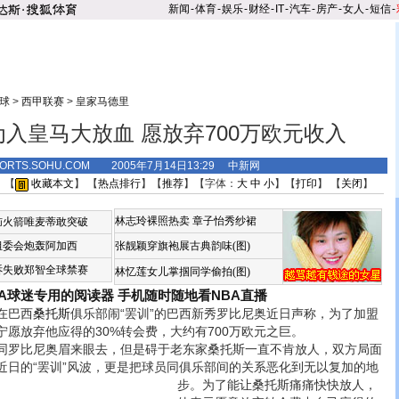
新闻
-
体育
-
娱乐
-
财经
-
IT
-
汽车
-
房产
-
女人
-
短信
-
球
>
西甲联赛
>
皇家马德里
入皇马大放血 愿放弃700万欧元收入
PORTS.SOHU.COM 2005年7月14日13:29 中新网
 【
收藏本文
】 【
热点排行
】【
推荐
】【字体：
大
中
小
】【
打印
】 【
关闭
】
林志玲裸照热卖
章子怡秀纱裙
恼火箭唯麦蒂敢突破
组委会炮轰阿加西
张靓颖穿旗袍展古典韵味(图)
诉失败郑智全球禁赛
林忆莲女儿掌掴同学偷拍(图)
BA球迷专用的阅读器
手机随时随地看NBA直播
在巴西
桑托斯
俱乐部闹“罢训”的巴西新秀罗比尼奥近日声称，为了加盟
愿放弃他应得的30%转会费，大约有700万欧元之巨。
罗比尼奥眉来眼去，但是碍于老东家桑托斯一直不肯放人，双方局面
近日的“罢训”风波，更是把球员同俱乐部间的关系恶化到无以复加的地
步。
为了能让桑托斯痛痛快快放人，