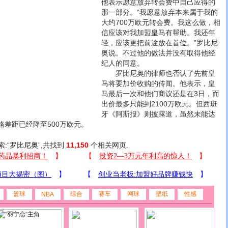
他表示愿意放弃转会费中自己应得的
那一部分。“我愿意放弃本来属于我的
大约700万欧元转会费。我这么做，相
信应该对我加盟
皇马
有帮助。我还年
轻，应该更把前途放在首位。”罗比尼
奥说。不过他的做法并没有取得他经
纪人的同意。
罗比尼奥的律师也否认了先前皇
马将要加价收购的传闻。他表示，皇
马最后一次和他们商议还是在3日，而
出价最多只能到2100万欧元。但西班
牙《阿斯报》则披露道，虽然未能达
差距已经降至500万欧元。
索:“
罗比尼奥
”,共找到
11,150
个相关网页.
篮球
综合
赛车
网球
壁纸
性感
NBA