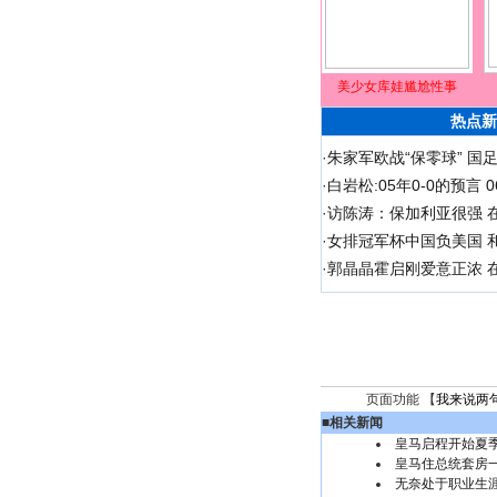
美少女库娃尴尬性事
热点新
·
朱家军欧战“保零球” 国
·
白岩松:05年0-0的预言
·
访陈涛：保加利亚很强 
·
女排冠军杯中国负美国 
·
郭晶晶霍启刚爱意正浓 在
页面功能 【
我来说两
■
相关新闻
皇马启程开始夏
皇马住总统套房一
无奈处于职业生