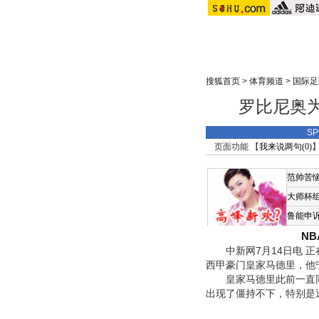
搜狐首页
>
体育频道
>
国际足
罗比尼奥为
S
页面功能 【
我来说两句(
0
)
】
范帅苦
大师杯
鲁能申
N
中新网7月14日电 正
西甲豪门皇家马德里，他宁
皇家马德里此前一直同
出现了僵持不下，特别是