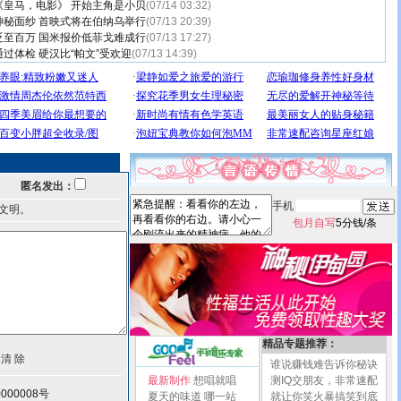
《皇马，电影》 开始主角是小贝
(07/14 03:32)
神秘面纱 首映式将在伯纳乌举行
(07/13 20:39)
贬至百万 国米报价低菲戈难成行
(07/13 17:27)
过体检 硬汉比“帕文”受欢迎
(07/13 14:39)
匿名发出：
手机
文明。
包月自写
5分钱/条
精品专题推荐：
谁说赚钱难告诉你秘诀
最新制作
想唱就唱
测IQ交朋友，非常速配
000008号
夏天的味道
哪一站
就让你笑火暴搞笑到底