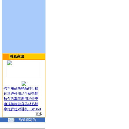
搜狐商城
·
汽车用品热销品排行榜
·
运动户外用品半价热销
·
秋冬汽车保养用品特惠
·
电视购物健身器材热销
·
摩托罗拉对讲机一对360
更多...
-- 给编辑写信