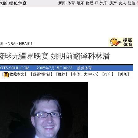
新闻
-
体育
-
娱乐
-
财经
-
IT
-
汽车
-
房产
-
女人
-
短信
-
界
>
NBA
>
NBA图片
篮球无疆界晚宴 姚明前翻译科林潘
ORTS.SOHU.COM 2005年7月15日00:23 搜狐体育
 【
收藏本文
】 【
我要“揪”错
】【
推荐
】【字体：
大
中
小
】【
打印
】 【
关闭
】