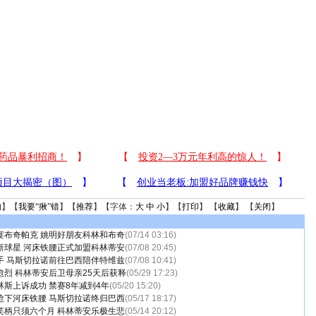
句
】【
我要“揪”错
】【
推荐
】【字体：
大
中
小
】【
打印
】 【
收藏
】 【
关闭
】
宴布奇帕克 姚明好朋友科林和布奇
(07/14 03:16)
新球星 河床铁腰正式加盟科林蒂安
(07/08 20:45)
手 马斯切拉诺前往巴西陪伴特维兹
(07/08 10:41)
愈烈 科林蒂安后卫母亲25天后获释
(05/29 17:23)
斯上诉成功 禁赛8年减到4年
(05/20 15:20)
抢下河床铁腰 马斯切拉诺终归巴西
(05/17 18:17)
笑柄只须六个月 科林蒂安乐极生悲
(05/14 20:12)