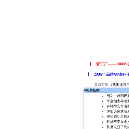
页面功能 【
我来说两
■
相关新闻
图文：姚明夜
挥金如土再引
科林蒂安再出
绑架之风愈演
美短跑明星科林
科林蒂安重金
从足坛骄子到