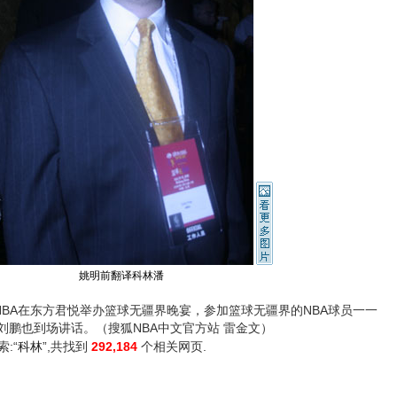
姚明前翻译科林潘
BA在东方君悦举办篮球无疆界晚宴，参加篮球无疆界的NBA球员一一
刘鹏也到场讲话。（搜狐NBA中文官方站 雷金文）
索:“
科林
”,共找到
292,184
个相关网页.