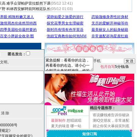
天高 难孚众望帕萨雷拉黯然下课
(05/12 12:41)
下野 科林西安解聘前阿根廷队长
(05/12 01:03)
匿名发出：
手机
文明。
包月自写
5分钱/条
精品专题推荐：
谁说赚钱难告诉你秘诀
最新制作
想唱就唱
测IQ交朋友，非常速配
000008号
夏天的味道
哪一站
就让你笑火暴搞笑到底
理规定》
短信订阅
护互联网安全的规定》