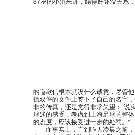
37岁的小范来讲，踢得好坏没关系
的道歉信根本就没什么诚意，尽管他
德双停的文件上签下了自己的名字，
非的传真，还是觉得非常失望：“说
球迷的感受，考虑到上海足球的整体
的态度，应该接受进一步的处罚。”
而事实上，直到昨天凌晨之前，