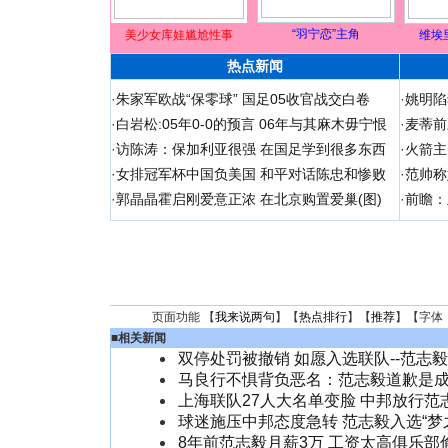
“羽宁恋”主角
美少女库娃尴尬性事
维埃
热点新闻
·
朱家军欧战“保零球” 国足05收官战交白卷
·
姚明陷
·
白岩松:05年0-0的预言 06年与其麻木毋宁恨
·
麦蒂前
·
访陈涛：保加利亚很强 在国足学到很多东西
·
火箭主
·
女排冠军杯中国负美国 和平对话陈忠和惨败
·
范帅称
·
郭晶晶霍启刚爱意正浓 在北京购置爱巢(图)
·
前瞻：
页面功能 【
我来说两句
】【
热点排行
】【
推荐
】【字体
■
相关新闻
双停处罚被撤销 如愿入选联队--范志
马良行不惧背负恶名：范志毅道歉是
上海联队27人大名单变脸 中邦放行范
球迷施压中邦态度急转 范志毅入选“梦
8年前范志毅月薪3万 工资太高俱乐部