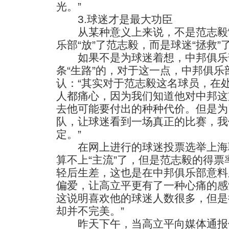
光。”
3.球迷才是最大功臣
从某种意义上来说，不是范志毅“
乐部“放”了范志毅，而是球迷“拯救
如果不是为球迷着想，中邦俱乐
条“生路”的，对于这一点，中邦俱
认：“其实对于范志毅这名球员，在
人都痛心，因为我们知道他对中邦这
去他可能要付出的种种代价。但是为
队，让球迷看到一场真正的比赛，我
定。”
在网上进行的球迷投票选举上海
算不上“主流”了，但是范志毅的得
轻后生差，这也是在中邦俱乐部意料
偏爱，让高立平更有了一种心痛的感
这说明喜欢他的球迷人数很多，但是
却并不完美。”
昨天下午，当高立平向媒体通报