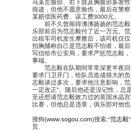
马某左脸部、右下肢及胸腹部多发性
痕迹，但他不愿意验伤，最后在警察
某赔偿医药费、误工费3000元。
前不久曾闹得沸沸扬扬的范志毅
乐部前后为范志毅付了近一万元。范
出租车司机发生摩擦后，该司机仅仅
拍胸脯称自己是范志毅不怕谁，最后
写信给市公安局，要求严惩范志毅，
事端。
范志毅在队期间常常深更半夜回
要求门卫开门，给队员造成很大的负
志毅谈过多次，要求他注意影响，范
一定改正”。随后他还是没记性，总
至还想请范志毅效力过的英国水晶宫
比赛，但他总是违章，俱乐部对他也
搜狗(
www.sogou.com
)搜索:“
范志毅
页.