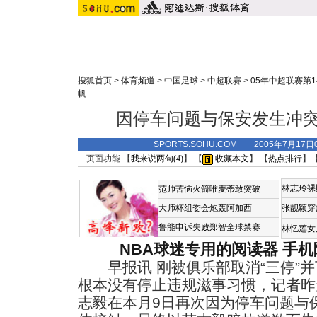
搜狐首页
>
体育频道
>
中国足球
>
中超联赛
>
05年中超联赛第1
帆
因停车问题与保安发生冲突
SPORTS.SOHU.COM 2005年7月1
页面功能 【
我来说两句(
4
)
】 【
收藏本文
】 【
热点排行
】
林志玲裸
范帅苦恼火箭唯麦蒂敢突破
大师杯组委会炮轰阿加西
张靓颖穿
鲁能申诉失败郑智全球禁赛
林忆莲女
NBA球迷专用的阅读器
手机
早报讯 刚被俱乐部取消“三停”并
根本没有停止违规滋事习惯，记者昨
志毅在本月9日再次因为停车问题与