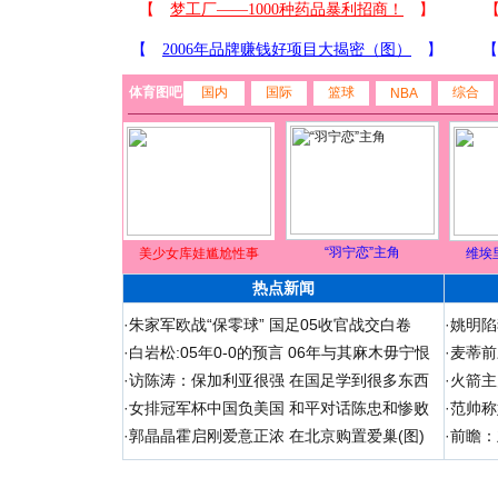
体育图吧
国内
国际
篮球
综合
NBA
“羽宁恋”主角
美少女库娃尴尬性事
维埃
热点新闻
·
朱家军欧战“保零球” 国足05收官战交白卷
·
姚明陷
·
白岩松:05年0-0的预言 06年与其麻木毋宁恨
·
麦蒂前
·
访陈涛：保加利亚很强 在国足学到很多东西
·
火箭主
·
女排冠军杯中国负美国 和平对话陈忠和惨败
·
范帅称
·
郭晶晶霍启刚爱意正浓 在北京购置爱巢(图)
·
前瞻：