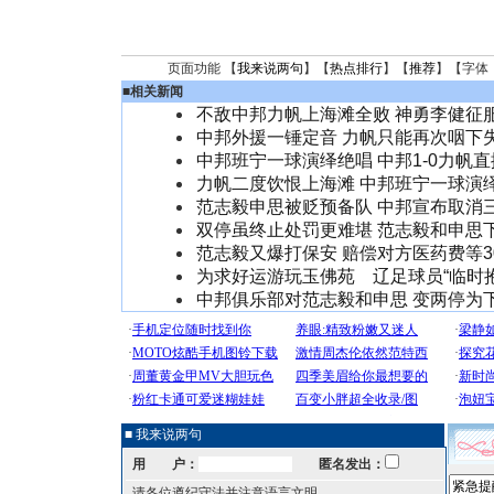
页面功能 【
我来说两句
】【
热点排行
】【
推荐
】【字体
■
相关新闻
不敌中邦力帆上海滩全败 神勇李健征
中邦外援一锤定音 力帆只能再次咽下
中邦班宁一球演绎绝唱 中邦1-0力帆
力帆二度饮恨上海滩 中邦班宁一球演
范志毅申思被贬预备队 中邦宣布取消
双停虽终止处罚更难堪 范志毅和申思
范志毅又爆打保安 赔偿对方医药费等3
为求好运游玩玉佛苑 辽足球员“临时抱
中邦俱乐部对范志毅和申思 变两停为
■ 我来说两句
用 户：
匿名发出：
请各位遵纪守法并注意语言文明。