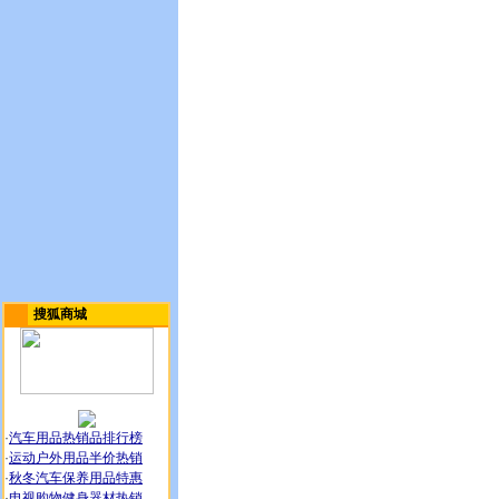
搜狐商城
·
汽车用品热销品排行榜
·
运动户外用品半价热销
·
秋冬汽车保养用品特惠
·
电视购物健身器材热销