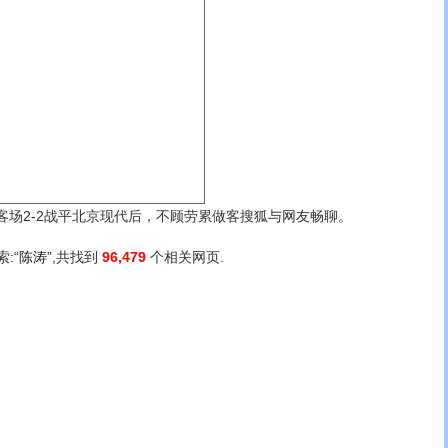
2-2战平北京现代后，不顾劳累做客搜狐与网友畅聊。
索:“
陈涛
”,共找到
96,479
个相关网页.