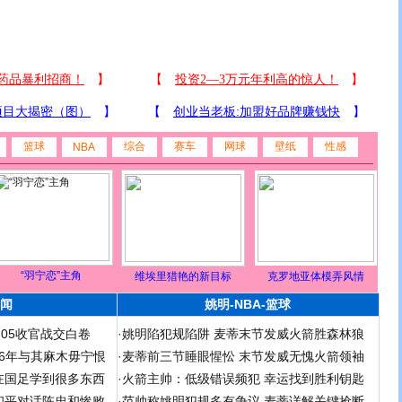
篮球
综合
赛车
网球
壁纸
性感
NBA
“羽宁恋”主角
维埃里猎艳的新目标
克罗地亚体模弄风情
闻
姚明-NBA-篮球
足05收官战交白卷
·
姚明陷犯规陷阱 麦蒂末节发威火箭胜森林狼
 06年与其麻木毋宁恨
·
麦蒂前三节睡眼惺忪 末节发威无愧火箭领袖
在国足学到很多东西
·
火箭主帅：低级错误频犯 幸运找到胜利钥匙
和平对话陈忠和惨败
·
范帅称姚明犯规多有争议 麦蒂详解关键抢断