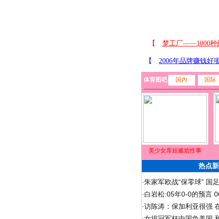
体育图吧
国内
国际
美少女库娃尴尬性事
热点新
·
朱家军欧战“保零球” 国
·
白岩松:05年0-0的预言
·
访陈涛：保加利亚很强 
·
女排冠军杯中国负美国 