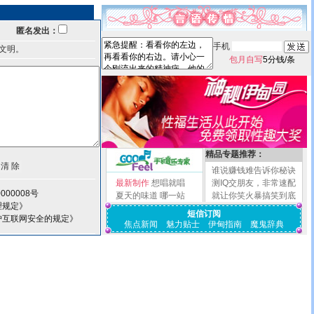
匿名发出：
手机
文明。
包月自写
5分钱/条
精品专题推荐：
谁说赚钱难告诉你秘诀
最新制作
想唱就唱
测IQ交朋友，非常速配
000008号
夏天的味道
哪一站
就让你笑火暴搞笑到底
理规定》
短信订阅
护互联网安全的规定》
焦点新闻
魅力贴士
伊甸指南
魔鬼辞典