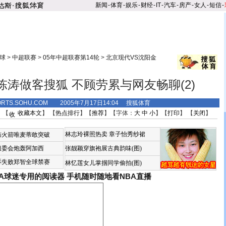
新闻
-
体育
-
娱乐
-
财经
-
IT
-
汽车
-
房产
-
女人
-
短信
-
球
>
中超联赛
>
05年中超联赛第14轮
>
北京现代VS沈阳金
陈涛做客搜狐 不顾劳累与网友畅聊(2)
ORTS.SOHU.COM 2005年7月17日14:04 搜狐体育
 【
收藏本文
】 【
热点排行
】【
推荐
】【字体：
大
中
小
】【
打印
】 【
关闭
】
林志玲裸照热卖
章子怡秀纱裙
恼火箭唯麦蒂敢突破
组委会炮轰阿加西
张靓颖穿旗袍展古典韵味(图)
诉失败郑智全球禁赛
林忆莲女儿掌掴同学偷拍(图)
BA球迷专用的阅读器
手机随时随地看NBA直播