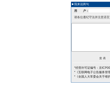
■ 我来说两句
用 户：
请各位遵纪守法并注意语言
*经营许可证编号：京ICP00
*《互联网电子公告服务管
*《全国人大常委会关于维