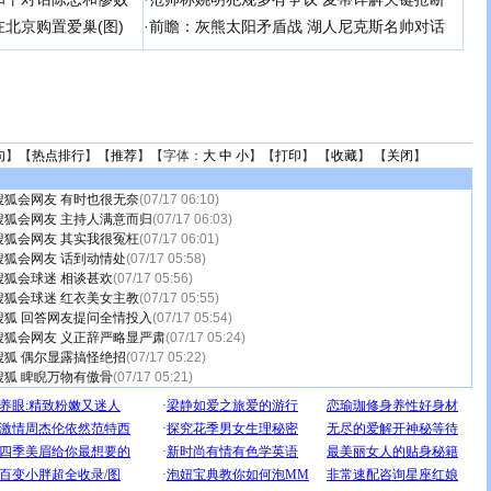
北京购置爱巢(图)
·
前瞻：灰熊太阳矛盾战 湖人尼克斯名帅对话
句
】【
热点排行
】【
推荐
】【字体：
大
中
小
】【
打印
】 【
收藏
】 【
关闭
】
狐会网友 有时也很无奈
(07/17 06:10)
狐会网友 主持人满意而归
(07/17 06:03)
狐会网友 其实我很冤枉
(07/17 06:01)
狐会网友 话到动情处
(07/17 05:58)
狐会球迷 相谈甚欢
(07/17 05:56)
狐会球迷 红衣美女主教
(07/17 05:55)
狐 回答网友提问全情投入
(07/17 05:54)
搜狐会网友 义正辞严略显严肃
(07/17 05:24)
狐 偶尔显露搞怪绝招
(07/17 05:22)
狐 睥睨万物有傲骨
(07/17 05:21)