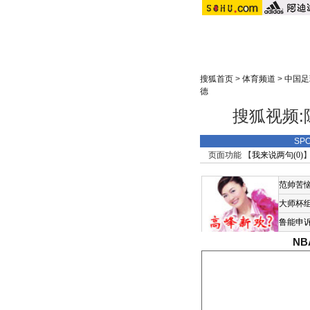
搜狐首页
>
体育频道
>
中国足
德
搜狐视频:
SP
页面功能 【
我来说两句(
0
)
】
范帅苦
大师杯
鲁能申
N