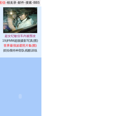
彩信
-
校友录
-
邮件
-
搜索
-
BBS
19岁MM超靓摄影写真(图)
世界最强波霸照片集(图)
抓拍俄特种部队残酷训练