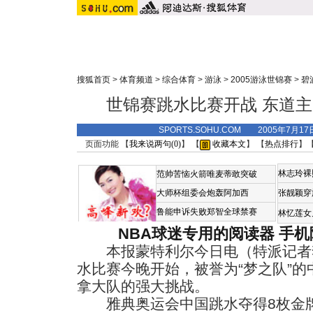
搜狐首页
>
体育频道
>
综合体育
>
游泳
>
2005游泳世锦赛
>
碧
世锦赛跳水比赛开战 东道
SPORTS.SOHU.COM 2005年7月1
页面功能 【
我来说两句(
0
)
】 【
收藏本文
】 【
热点排行
】
林志玲裸
范帅苦恼火箭唯麦蒂敢突破
大师杯组委会炮轰阿加西
张靓颖穿
鲁能申诉失败郑智全球禁赛
林忆莲女
NBA球迷专用的阅读器
手机
本报蒙特利尔今日电（特派记者
水比赛今晚开始，被誉为“梦之队”
拿大队的强大挑战。
雅典奥运会中国跳水夺得8枚金牌