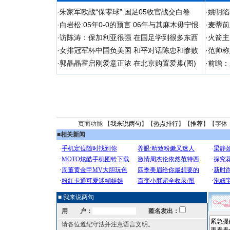
·
朱家军欧战“保零球” 国足05收官战交白卷
·
姚明陷
·
白岩松:05年0-0的预言 06年与其麻木毋宁恨
·
麦蒂前
·
访陈涛：保加利亚很强 在国足学到很多东西
·
火箭主
·
女排冠军杯中国负美国 和平对话陈忠和惨败
·
范帅称
·
郭晶晶霍启刚爱意正浓 在北京购置爱巢(图)
·
前瞻：
页面功能 【
我来说两句
】【
热点排行
】【
推荐
】【字体
■
相关新闻
■ 我来说两句
用 户：
匿名发出：
请各位遵纪守法并注意语言文明。