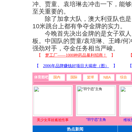
冲、贾童、袁培琳去冲击一下，能够
至关重要的。
除了加拿大队，澳大利亚队也是
10米跳台上都有争夺金牌的实力。
今晚首先决出金牌的是女子双人1
板。中国队的贾童/袁培琳、王峰/
强劲对手，夺金任务相当严峻。
体育图吧
国内
国际
篮球
综合
NBA
“羽宁恋”主角
美少女库娃尴尬性事
维埃
热点新闻