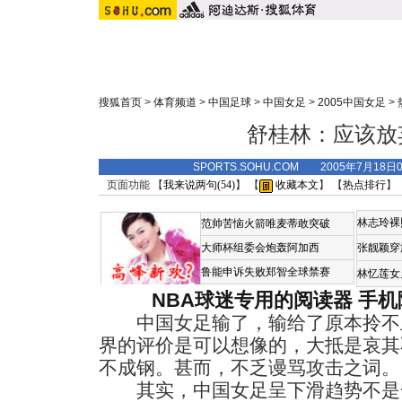
搜狐首页
>
体育频道
>
中国足球
>
中国女足
>
2005中国女足
>
舒桂林：应该放
SPORTS.SOHU.COM 2005年7月18
页面功能 【
我来说两句(
54
)
】 【
收藏本文
】 【
热点排行
】
林志玲裸
范帅苦恼火箭唯麦蒂敢突破
大师杯组委会炮轰阿加西
张靓颖穿
鲁能申诉失败郑智全球禁赛
林忆莲女
NBA球迷专用的阅读器
手机
中国女足输了，输给了原本拎不
界的评价是可以想像的，大抵是哀其
不成钢。甚而，不乏谩骂攻击之词。
其实，中国女足呈下滑趋势不是