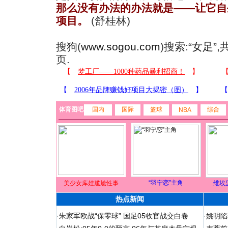
那么没有办法的办法就是——让它自
项目。
(舒桂林)
搜狗(
www.sogou.com
)搜索:“
女足
”
页.
体育图吧
国内
国际
篮球
综合
NBA
“羽宁恋”主角
美少女库娃尴尬性事
维埃
热点新闻
·
朱家军欧战“保零球” 国足05收官战交白卷
·
姚明陷