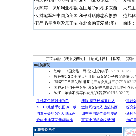
·
白岩松:05年0-0的预言 06年与其麻木毋宁恨
·
麦蒂前
·
访陈涛：保加利亚很强 在国足学到很多东西
·
火箭主
·
女排冠军杯中国负美国 和平对话陈忠和惨败
·
范帅称
·
郭晶晶霍启刚爱意正浓 在北京购置爱巢(图)
·
前瞻：
页面功能 【
我来说两句
】【
热点排行
】【
推荐
】【字体
■
相关新闻
刘峰：中国女足，寻找失去的棋手
(07/18 10:18)
热身赛1-2负于澳大利亚队 新女足处子秀留遗憾
(07
“裴家军”首演失利 谢亚龙严令女足提气
(07/18 03:12
国脚从他们手中诞生 访女足特色校金沙江路小学
(0
陈江：年轻不能再作女足“挡箭牌”
(07/18 02:17)
■ 我来说两句