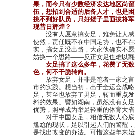
果，而今只有少数经济发达地区尚留
伍，想招到合适的后备人才，也是困
挑不到好队员，只好矮子里面拔将军
现昔日辉煌？
没有人愿意搞女足，难免让人感
使然，责任既不在中国足协，也不在
实，搞女足没出路，大家伙确实不愿
妨换一个思路——反正女足也难以翻
女足搞了这么多年，花费了无数
色，何不干脆转向。
放弃女足，并非是笔者一家之言
市的实践。想当初，出于全运会战略
足，甚至也放弃了男足，转而重点发
料的效果。譬如湖南，虽然没有女足
优势，照样成为举足轻重的体育大省
对于中国女足，相信无数人心底
尴尬的现状，足以引起人们的警醒，
是找出改变的办法。可惜这些年来始