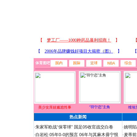
体育图吧
国内
国际
篮球
综合
NBA
“羽宁恋”主角
美少女库娃尴尬性事
维埃
热点新闻
·
朱家军欧战“保零球” 国足05收官战交白卷
·
姚明陷
·
白岩松:05年0-0的预言 06年与其麻木毋宁恨
·
麦蒂前