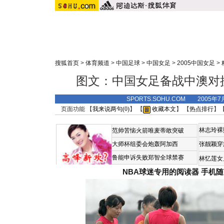
搜狐首页
>
体育频道
>
中国足球
>
中国女足
>
2005中国女足
>
图文：中国女足备战中澳对
SPORTS.SOHU.COM 2005年7
页面功能 【
我来说两句(
0
)
】 【
收藏本文
】 【
热点排行
】
林志玲裸
范帅苦恼火箭唯麦蒂敢突破
大师杯组委会炮轰阿加西
张靓颖穿
鲁能申诉失败郑智全球禁赛
林忆莲女
NBA球迷专用的阅读器
手机随