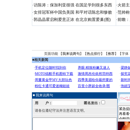
·
访陈涛：保加利亚很强 在国足学到很多东西
·
火箭主
·
女排冠军杯中国负美国 和平对话陈忠和惨败
·
范帅称
·
郭晶晶霍启刚爱意正浓 在北京购置爱巢(图)
·
前瞻：
页面功能 【
我来说两句
】【
热点排行
】【
推荐
】【字体
■
相关新闻
■ 我来说两句
用 户：
匿名发出：
请各位遵纪守法并注意语言文明。