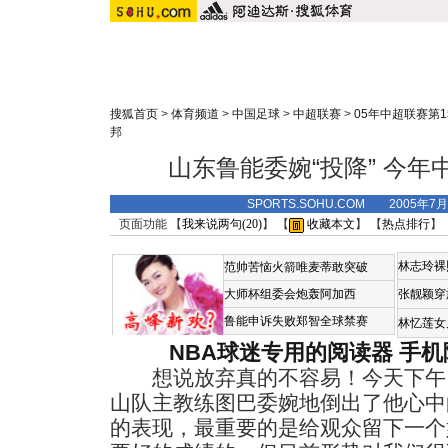
搜狐首页
>
体育频道
>
中国足球
>
中超联赛
>
05年中超联赛第1
邦
山东鲁能委婉“投降” 今
SPORTS.SOHU.COM 2005年7
页面功能 【
我来说两句(
20
)
】 【
收藏本文
】 【
热点排行
】
林志玲裸
范帅苦恼火箭唯麦蒂敢突破
大师杯组委会炮轰阿加西
张靓颖穿
鲁能申诉失败郑智全球禁赛
林忆莲女
NBA球迷专用的阅读器
手机
想说放弃真的不容易！今天下午
山队主教练图巴委婉地倒出了他心中
的表现，最重要的是给观众留下一个