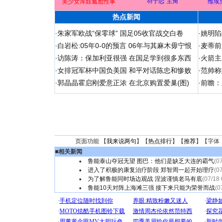
“羽宁恋”主角
美少女库娃尴尬性事
维埃
热点新闻
·
朱家军欧战“保零球” 国足05收官战交白卷
·
姚明陷
·
白岩松:05年0-0的预言 06年与其麻木毋宁恨
·
麦蒂前
·
访陈涛：保加利亚很强 在国足学到很多东西
·
火箭主
·
女排冠军杯中国负美国 和平对话陈忠和惨败
·
范帅称
·
郭晶晶霍启刚爱意正浓 在北京购置爱巢(图)
·
前瞻：
页面功能 【
我来说两句
】【
热点排行
】【
推荐
】【字体
■
相关新闻
鲁能泰山夺冠无望 图巴：他们是缺乏大连的霸气
(0
进入了积极的康复治疗阶段 郑智周一起开始理疗
(0
为了解鲁能同时场边观战 涅波谨慎老马有底
(07/18 
鲁能10天对阵上海滩三强 接下来只能为荣誉而战
(0