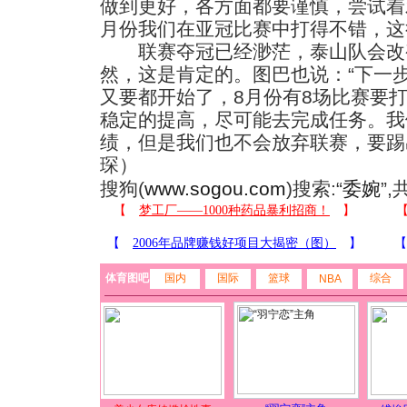
做到更好，各方面都要谨慎，尝试着
月份我们在亚冠比赛中打得不错，这
联赛夺冠已经渺茫，泰山队会改
然，这是肯定的。图巴也说：“下一
又要都开始了，8月份有8场比赛要
稳定的提高，尽可能去完成任务。我
绩，但是我们也不会放弃联赛，要踢
琛）
搜狗(
www.sogou.com
)搜索:“
委婉
”
体育图吧
国内
国际
篮球
综合
NBA