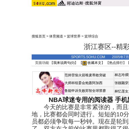
搜狐首页
>
体育频道
>
篮球世界
>
篮球综合
浙江赛区--精
SPORTS.SOHU.COM 2005年7
页面功能 【
我来说两句(
0
)
】 【
收藏本文
】 【
热点排行
】
林志玲裸
范帅苦恼火箭唯麦蒂敢突破
大师杯组委会炮轰阿加西
张靓颖穿
鲁能申诉失败郑智全球禁赛
林忆莲女
NBA球迷专用的阅读器
手机
今天的比赛是非常紧张的，而且
地，比赛都会同时进行。短短的10
员都必须争取每一秒钟。现在是轮到
了，双方在之前的比赛里都取得了很