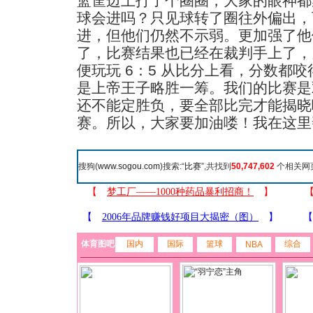
篮筐边上打了个圈圈，大家的眼神都
球会进吗？只见球转了圈往外偏出，
进，但他们仍然不示弱。更加强了他
了，比赛结果也已经在裁判手上了，
便玩玩 6：5 从比分上看，分数都
是上帝王子略胜一筹。我们的比赛是
还不能定胜负，要全部比完才能揭晓
赛。所以，大家要加油喽！我在这里
搜狗(
www.sogou.com
)搜索:“
比赛
”,共找到
50,747,602
个相关网
体育图吧
国内
国际
篮球
综合
NBA