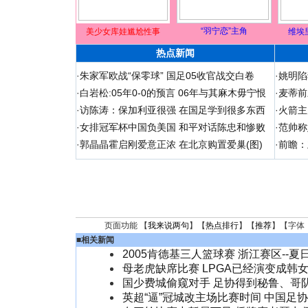
“羽宁恋”主角
美少女库娃尴尬性事
维埃
热点新闻
·
朱家军欧战“保零球” 国足05收官战交白卷
·
姚明陷
·
白岩松:05年0-0的预言 06年与其麻木毋宁恨
·
麦蒂前
·
访陈涛：保加利亚很强 在国足学到很多东西
·
火箭主
·
女排冠军杯中国负美国 和平对话陈忠和惨败
·
范帅称
·
郭晶晶霍启刚爱意正浓 在北京购置爱巢(图)
·
前瞻：
页面功能 【
我来说两句
】【
热点排行
】【
推荐
】【字体
■
相关新闻
2005肯德基三人篮球赛 浙江赛区--夏
母老虎缺席比赛 LPGA已经演变成韩
国少费城偷窥对手 足协得到秘鲁、哥
英超“逼”冠城改主场比赛时间 中国足