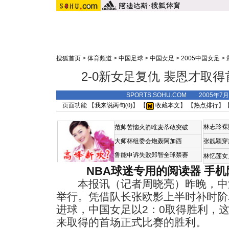
搜狐首页
>
体育频道
>
中国足球
>
中国女足
>
2005中国女足
>
2-0新女足复仇 裴恩才取
SPORTS.SOHU.COM 2005年7
页面功能 【
我来说两句(
0
)
】 【
收藏本文
】 【
热点排行
】
林志玲裸
范帅苦恼火箭唯麦蒂敢突破
大师杯组委会炮轰阿加西
张靓颖穿
鲁能申诉失败郑智全球禁赛
林忆莲女
NBA球迷专用的阅读器
手机
本报讯（记者周晓亮）昨晚，中
举行。凭借队长张欧影上半时补时阶
进球，中国女足以2：0取得胜利，
来取得的首场正式比赛的胜利。