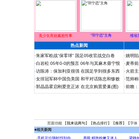
“羽宁恋”主角
美少女库娃尴尬性事
维埃
热点新闻
·
朱家军欧战“保零球” 国足05收官战交白卷
·
姚明陷
·
白岩松:05年0-0的预言 06年与其麻木毋宁恨
·
麦蒂前
·
访陈涛：保加利亚很强 在国足学到很多东西
·
火箭主
·
女排冠军杯中国负美国 和平对话陈忠和惨败
·
范帅称
·
郭晶晶霍启刚爱意正浓 在北京购置爱巢(图)
·
前瞻：
页面功能 【
我来说两句
】【
热点排行
】【
推荐
】【字体
■
相关新闻