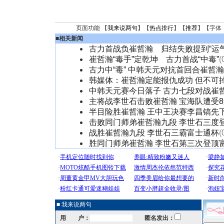
页面功能 【
我来说两句
】【
热点排行
】【
推荐
】【字体
■
相关新闻
古力首战负崔哲瀚 归结失败提到“运气
崔哲瀚“毒手”定乾坤 古力首战“中毒”
(
古力中“毒” 中韩天元对抗首回合崔哲
韩媒体：崔哲瀚定能报仇成功 但不可
中韩天元赛今日落子 古力七段对战崔
主将战李世石击败崔哲瀚 宝海队遭受
半目险胜崔哲瀚 王中王决赛李昌镐先
击败同门师弟崔哲瀚九段 李世石三度
战胜崔哲瀚九段 李世石三霸富士通杯
(
胜同门师弟崔哲瀚 李世石第三次登顶
■ 我来说两句
用 户：
匿名发出：