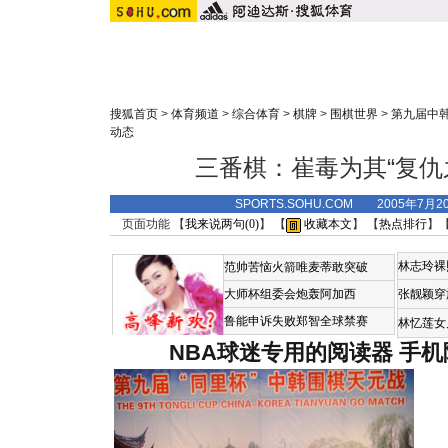
搜狐首页
>
体育频道
>
综合体育
>
棋牌
>
围棋世界
>
第九届中
动态
三番棋：崔毒为其“复仇
SPORTS.SOHU.COM 2005年7月
页面功能 【
我来说两句(
0
)
】 【
收藏本文
】 【
热点排行
】
林志玲裸
范帅苦恼火箭唯麦蒂敢突破
大师杯组委会炮轰阿加西
张靓颖穿
鲁能申诉失败郑智全球禁赛
林忆莲女
NBA球迷专用的阅读器
手机