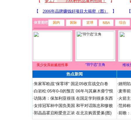
体育图吧
国内
国际
篮球
综合
NBA
“羽宁恋”主角
美少女库娃尴尬性事
维埃
热点新闻
·
朱家军欧战“保零球” 国足05收官战交白卷
·
姚明陷
·
白岩松:05年0-0的预言 06年与其麻木毋宁恨
·
麦蒂前
·
访陈涛：保加利亚很强 在国足学到很多东西
·
火箭主
·
女排冠军杯中国负美国 和平对话陈忠和惨败
·
范帅称
·
郭晶晶霍启刚爱意正浓 在北京购置爱巢(图)
·
前瞻：