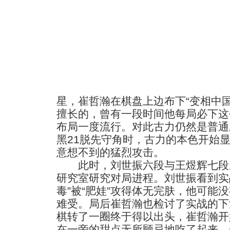
星，崔哲瀚在棋盘上边布下“变相中
擅长的，曾有一段时间他每局必下这
布局一度流行。对此古力仍然是普通
黑21脱先守角时，古力的本色开始
意想不到的猛烈攻击。
此时，刘世振六段与王煜辉七段
研究室研究对局进程。刘世振看到实
毒”被“肥娃”攻得体无完肤，他可能
难受。局后崔哲瀚也检讨了实战的下
棋转了一圈终于得以出头，崔哲瀚开
在一旁的甜点无所顾忌地吃了起来，