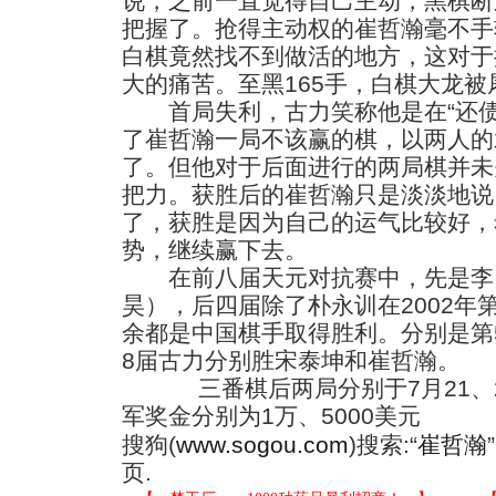
说，之前一直觉得自己主动，黑棋断
把握了。抢得主动权的崔哲瀚毫不手
白棋竟然找不到做活的地方，这对于
大的痛苦。至黑165手，白棋大龙
首局失利，古力笑称他是在“还债
了崔哲瀚一局不该赢的棋，以两人的
了。但他对于后面进行的两局棋并未
把力。获胜后的崔哲瀚只是淡淡地说
了，获胜是因为自己的运气比较好，
势，继续赢下去。
在前八届天元对抗赛中，先是李
昊），后四届除了朴永训在2002年
余都是中国棋手取得胜利。分别是第
8届古力分别胜宋泰坤和崔哲瀚。
三番棋后两局分别于7月21、2
军奖金分别为1万、5000美元
搜狗(
www.sogou.com
)搜索:“
崔哲瀚
页.