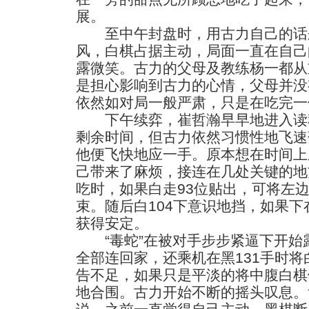
展。
至中午封盘时，用古力自己的话
风，白棋占据主动，局面一直在自己
露微笑。古力的父母及教练杨一都从
是担心影响到古力的心情，父母并没
依然如对局一般严肃，只是在吃完一
下午续弈，崔哲瀚早早地进入读秒
剩余时间，但古力依然习惯性地飞速
他便飞快地应一手。原本想在时间上
己带来了麻烦，接连在几处关键的地
吃时，如果白走93位贴出，可将左
束。随后白104下意识地挡，如果下
获得安定。
“毒蛇”在被对手步步紧逼下开始
全部连回家，还乘机在黑131手时
告不足，如果只是平淡的将中腹白棋
地合围。古力开始不断的摇头叹息。