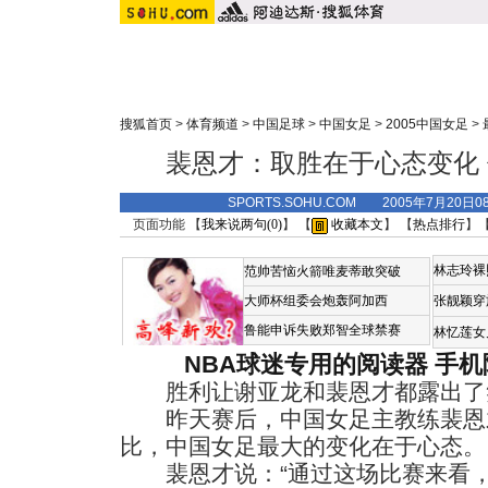
搜狐首页
>
体育频道
>
中国足球
>
中国女足
>
2005中国女足
>
裴恩才：取胜在于心态变化
SPORTS.SOHU.COM 2005年7月20
页面功能 【
我来说两句(
0
)
】 【
收藏本文
】 【
热点排行
】
林志玲裸
范帅苦恼火箭唯麦蒂敢突破
大师杯组委会炮轰阿加西
张靓颖穿
鲁能申诉失败郑智全球禁赛
林忆莲女
NBA球迷专用的阅读器
手机
胜利让谢亚龙和裴恩才都露出了
昨天赛后，中国女足主教练裴恩
比，中国女足最大的变化在于心态。
裴恩才说：“通过这场比赛来看，