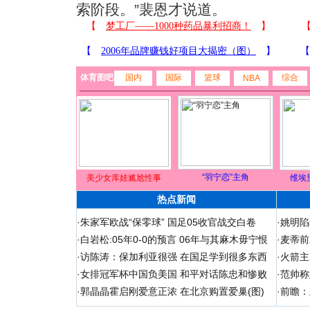
索阶段。”裴恩才说道。
体育图吧
国内
国际
篮球
综合
NBA
“羽宁恋”主角
美少女库娃尴尬性事
维埃
热点新闻
·
朱家军欧战“保零球” 国足05收官战交白卷
·
姚明陷
·
白岩松:05年0-0的预言 06年与其麻木毋宁恨
·
麦蒂前
·
访陈涛：保加利亚很强 在国足学到很多东西
·
火箭主
·
女排冠军杯中国负美国 和平对话陈忠和惨败
·
范帅称
·
郭晶晶霍启刚爱意正浓 在北京购置爱巢(图)
·
前瞻：