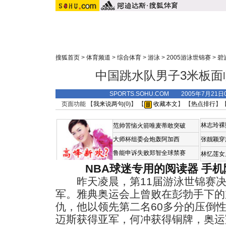
搜狐首页
>
体育频道
>
综合体育
>
游泳
>
2005游泳世锦赛
>
碧
中国跳水队男子3米板面
SPORTS.SOHU.COM 2005年7月2
页面功能 【
我来说两句(
0
)
】 【
收藏本文
】 【
热点排行
】
林志玲裸
范帅苦恼火箭唯麦蒂敢突破
大师杯组委会炮轰阿加西
张靓颖穿
鲁能申诉失败郑智全球禁赛
林忆莲女
NBA球迷专用的阅读器
手机
昨天凌晨，第11届游泳世锦赛决
军。雅典奥运会上曾败在彭勃手下的
仇，他以领先第二名60多分的压倒
迈斯获得亚军，何冲获得铜牌，奥运