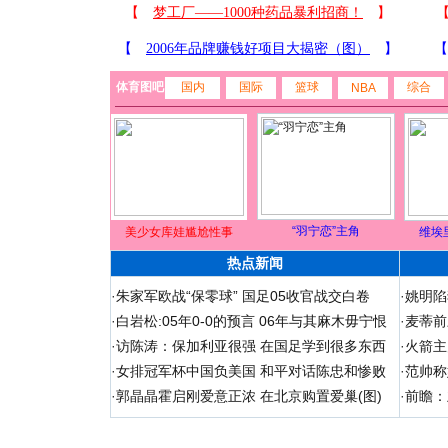
体育图吧
国内
国际
篮球
综合
NBA
“羽宁恋”主角
美少女库娃尴尬性事
维埃
热点新闻
·
朱家军欧战“保零球” 国足05收官战交白卷
·
姚明陷
·
白岩松:05年0-0的预言 06年与其麻木毋宁恨
·
麦蒂前
·
访陈涛：保加利亚很强 在国足学到很多东西
·
火箭主
·
女排冠军杯中国负美国 和平对话陈忠和惨败
·
范帅称
·
郭晶晶霍启刚爱意正浓 在北京购置爱巢(图)
·
前瞻：