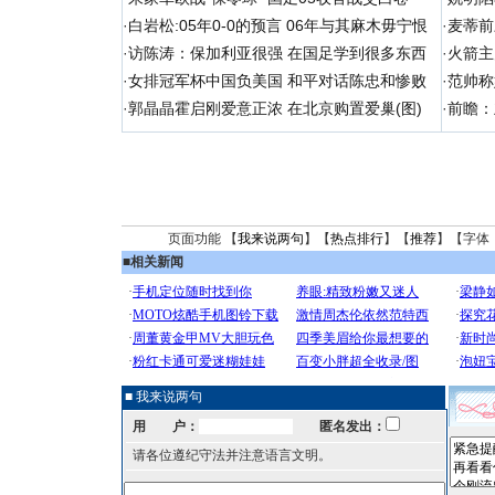
·
白岩松:05年0-0的预言 06年与其麻木毋宁恨
·
麦蒂前
·
访陈涛：保加利亚很强 在国足学到很多东西
·
火箭主
·
女排冠军杯中国负美国 和平对话陈忠和惨败
·
范帅称
·
郭晶晶霍启刚爱意正浓 在北京购置爱巢(图)
·
前瞻：
页面功能 【
我来说两句
】【
热点排行
】【
推荐
】【字体
■
相关新闻
■ 我来说两句
用 户：
匿名发出：
请各位遵纪守法并注意语言文明。