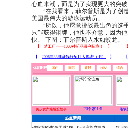
心血来潮，而是为了实现更大的突破
“在我看来，菲尔普斯是为了创造
美国最伟大的游泳运动员。
“所以，他愿意挑战最出色的选手
只能获得铜牌，他也不介意，因为他
快。”下图：菲尔普斯入水如蛟龙。
体育图吧
国内
国际
篮球
综合
NBA
“羽宁恋”主角
美少女库娃尴尬性事
维埃
热点新闻
·
朱家军欧战“保零球” 国足05收官战交白卷
·
姚明陷