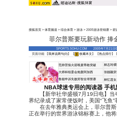
搜狐首页
>
体育频道
>
综合体育
>
游泳
>
2005游泳世锦赛
>
碧
菲尔普斯要玩新动作 捧
SPORTS.SOHU.COM 2005年7月21
页面功能 【
我来说两句(
0
)
】 【
收藏本文
】 【
热点排行
】
林志玲裸
范帅苦恼火箭唯麦蒂敢突破
大师杯组委会炮轰阿加西
张靓颖穿
鲁能申诉失败郑智全球禁赛
林忆莲女
NBA球迷专用的阅读器
手机
【新华社华盛顿7月19日电】当
界纪录成了家常便饭时，美国“飞鱼
在去年雅典奥运会上，菲尔普斯参
正在举行的世界游泳锦标赛上，他将