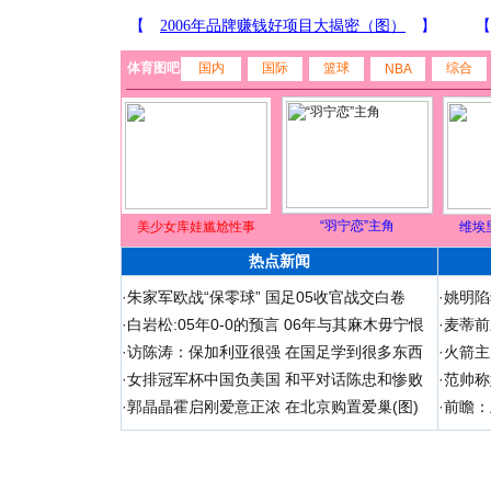
体育图吧
国内
国际
篮球
综合
NBA
“羽宁恋”主角
美少女库娃尴尬性事
维埃
热点新闻
·
朱家军欧战“保零球” 国足05收官战交白卷
·
姚明陷
·
白岩松:05年0-0的预言 06年与其麻木毋宁恨
·
麦蒂前
·
访陈涛：保加利亚很强 在国足学到很多东西
·
火箭主
·
女排冠军杯中国负美国 和平对话陈忠和惨败
·
范帅称
·
郭晶晶霍启刚爱意正浓 在北京购置爱巢(图)
·
前瞻：