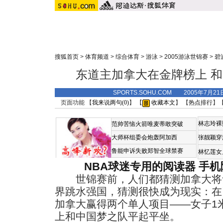
搜狐首页
>
体育频道
>
综合体育
>
游泳
>
2005游泳世锦赛
>
碧
东道主加拿大在金牌榜上 
SPORTS.SOHU.COM 2005年7月2
页面功能 【
我来说两句(
0
)
】 【
收藏本文
】 【
热点排行
】
林志玲裸
范帅苦恼火箭唯麦蒂敢突破
大师杯组委会炮轰阿加西
张靓颖穿
鲁能申诉失败郑智全球禁赛
林忆莲女
NBA球迷专用的阅读器
手机
世锦赛前，人们都猜测加拿大将
界跳水强国，猜测很快成为现实：在
加拿大赢得两个单人项目——女子1
上和中国梦之队平起平坐。