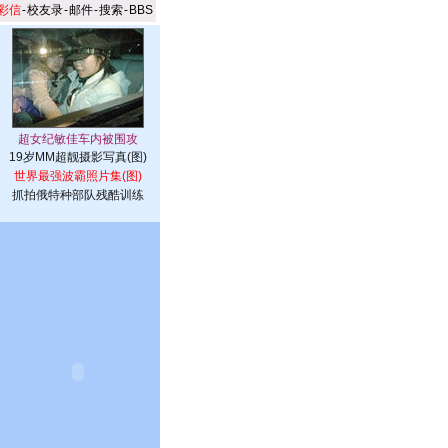
彩信
-
校友录
-
邮件
-
搜索
-
BBS
19岁MM超靓摄影写真(图)
世界最强波霸照片集(图)
抓拍俄特种部队残酷训练