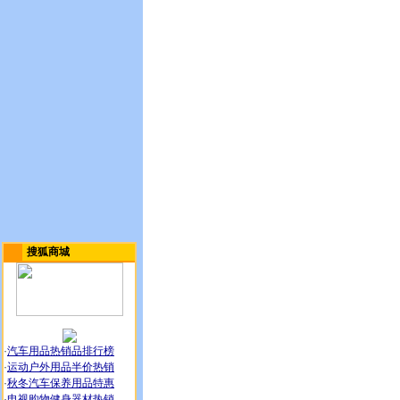
搜狐商城
·
汽车用品热销品排行榜
·
运动户外用品半价热销
·
秋冬汽车保养用品特惠
·
电视购物健身器材热销