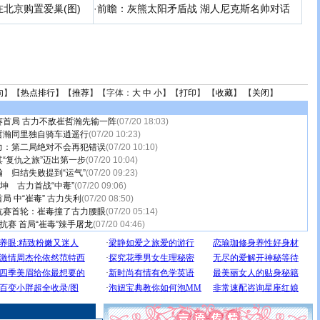
北京购置爱巢(图)
·
前瞻：灰熊太阳矛盾战 湖人尼克斯名帅对话
句
】【
热点排行
】【
推荐
】【字体：
大
中
小
】【
打印
】 【
收藏
】 【
关闭
】
赛首局 古力不敌崔哲瀚先输一阵
(07/20 18:03)
哲瀚同里独自骑车逍遥行
(07/20 10:23)
力：第二局绝对不会再犯错误
(07/20 10:10)
“复仇之旅”迈出第一步
(07/20 10:04)
 归结失败提到“运气”
(07/20 09:23)
乾坤 古力首战“中毒”
(07/20 09:06)
局 中“崔毒” 古力失利
(07/20 08:50)
抗赛首轮：崔毒撞了古力腰眼
(07/20 05:14)
抗赛 首局“崔毒”辣手屠龙
(07/20 04:46)