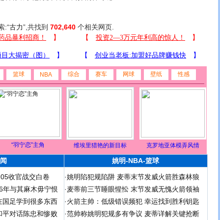
索:“
古力
”,共找到
702,640
个相关网页.
篮球
综合
赛车
网球
壁纸
性感
NBA
“羽宁恋”主角
维埃里猎艳的新目标
克罗地亚体模弄风情
闻
姚明-NBA-篮球
足05收官战交白卷
·
姚明陷犯规陷阱 麦蒂末节发威火箭胜森林狼
 06年与其麻木毋宁恨
·
麦蒂前三节睡眼惺忪 末节发威无愧火箭领袖
在国足学到很多东西
·
火箭主帅：低级错误频犯 幸运找到胜利钥匙
和平对话陈忠和惨败
·
范帅称姚明犯规多有争议 麦蒂详解关键抢断