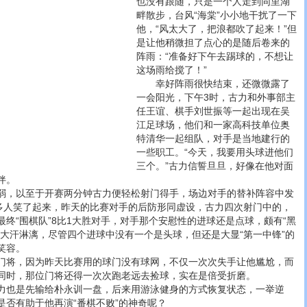
也没有跟随，只是一个人走到同里湖
畔散步，台风“海棠”小小地干扰了一下
他，“风太大了，把浪都吹了起来！”但
是让他稍微担了点心的是随后卷来的
阵雨：“准备好下午去踢球的，不想让
这场雨给搅了！”
幸好阵雨很快结束，还微微露了
一会阳光，下午3时，古力和外事部主
任王谊、棋手刘世振等一起出现在吴
江足球场，他们和一家高科技单位奥
特清华一起组队，对手是当地建行的
一些职工。“今天，我要用头球进他们
三个。”古力信誓旦旦，好像在他对面
伴。
，以至于开赛两分钟古力便轻松射门得手，场边对手的替补阵容中发
很多人笑了起来，昨天的比赛对手的后防形同虚设，古力四次射门中的，
终“围棋队”8比1大胜对手，对手那个安慰性的进球还是点球，颇有“黑
力大汗淋漓，尽管四个进球中没有一个是头球，但还是大显“第一中锋”的
笑容。
将，因为昨天比赛用的球门没有球网，不仅一次次失手让他尴尬，而
同时，那位门将还得一次次跑老远去捡球，实在是倍受折磨。
也是先输给朴永训一盘，后来用游泳健身的方式恢复状态，一举逆
是否有助于他再演“番棋不败”的神奇呢？