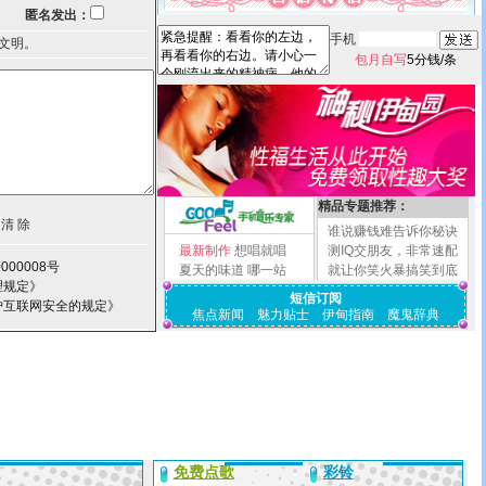
匿名发出：
手机
文明。
包月自写
5分钱/条
精品专题推荐：
谁说赚钱难告诉你秘诀
最新制作
想唱就唱
测IQ交朋友，非常速配
000008号
夏天的味道
哪一站
就让你笑火暴搞笑到底
理规定》
短信订阅
护互联网安全的规定》
焦点新闻
魅力贴士
伊甸指南
魔鬼辞典