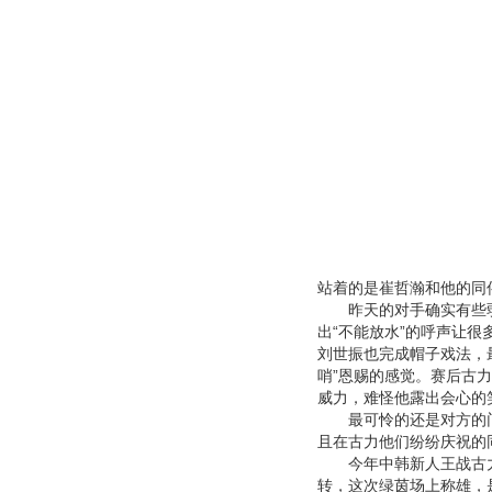
站着的是崔哲瀚和他的同
昨天的对手确实有些弱
出“不能放水”的呼声让
刘世振也完成帽子戏法，最
哨”恩赐的感觉。赛后古
威力，难怪他露出会心的
最可怜的还是对方的门
且在古力他们纷纷庆祝的
今年中韩新人王战古力
转，这次绿茵场上称雄，