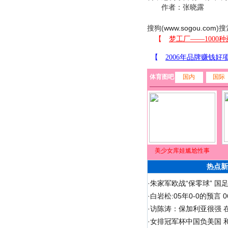
作者：张晓露
搜狗(
www.sogou.com
)搜
体育图吧
国内
国际
美少女库娃尴尬性事
热点新
·
朱家军欧战“保零球” 国
·
白岩松:05年0-0的预言
·
访陈涛：保加利亚很强 
·
女排冠军杯中国负美国 