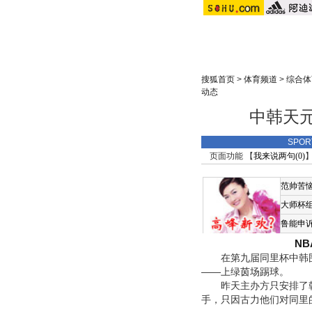
搜狐首页
>
体育频道
>
综合体
动态
中韩天
SPO
页面功能 【
我来说两句(
0
)
】
范帅苦
大师杯
鲁能申
N
在第九届同里杯中韩围
——上绿茵场踢球。
昨天主办方只安排了韩
手，只因古力他们对同里