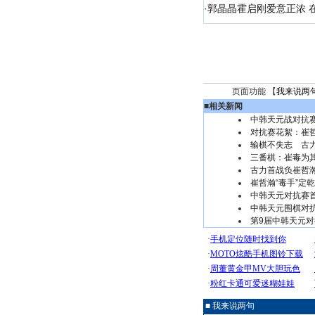
·
郭晶晶霍启刚爱意正浓 在
页面功能 【
我来说两
■
相关新闻
中韩天元战对抗
对抗赛花絮：崔
输棋不失志 古
三番棋：崔毒为其
古力首战负崔哲瀚
崔哲瀚“毒手”定
中韩天元对抗赛首
中韩天元围棋对
第9届中韩天元对
■ 我来说两句