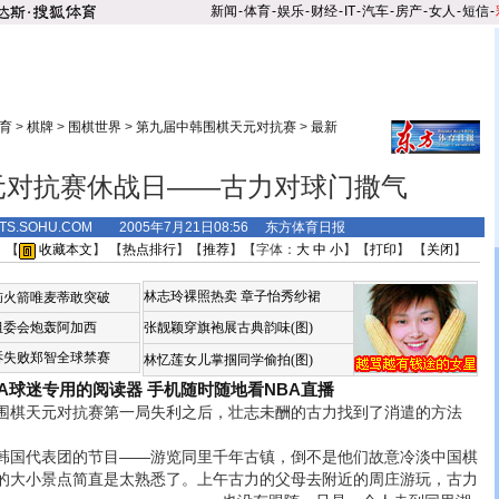
新闻
-
体育
-
娱乐
-
财经
-
IT
-
汽车
-
房产
-
女人
-
短信
-
育
>
棋牌
>
围棋世界
>
第九届中韩围棋天元对抗赛
>
最新
元对抗赛休战日——古力对球门撒气
RTS.SOHU.COM 2005年7月21日08:56 东方体育日报
 【
收藏本文
】 【
热点排行
】【
推荐
】【字体：
大
中
小
】【
打印
】 【
关闭
】
林志玲裸照热卖
章子怡秀纱裙
恼火箭唯麦蒂敢突破
组委会炮轰阿加西
张靓颖穿旗袍展古典韵味(图)
诉失败郑智全球禁赛
林忆莲女儿掌掴同学偷拍(图)
BA球迷专用的阅读器
手机随时随地看NBA直播
棋天元对抗赛第一局失利之后，壮志未酬的古力找到了消遣的方法
国代表团的节目——游览同里千年古镇，倒不是他们故意冷淡中国棋
的大小景点简直是太熟悉了。
上午古力的父母去附近的周庄游玩，古力