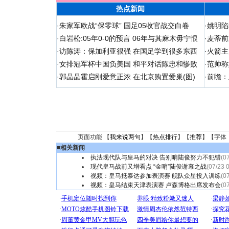
热点新闻
·
朱家军欧战“保零球” 国足05收官战交白卷
·
姚明陷
·
白岩松:05年0-0的预言 06年与其麻木毋宁恨
·
麦蒂前
·
访陈涛：保加利亚很强 在国足学到很多东西
·
火箭主
·
女排冠军杯中国负美国 和平对话陈忠和惨败
·
范帅称
·
郭晶晶霍启刚爱意正浓 在北京购置爱巢(图)
·
前瞻：
页面功能 【
我来说两句
】【
热点排行
】【
推荐
】【字体
■
相关新闻
执法现代队与皇马的对决 告别哨陆俊努力不犯错
(0
现代皇马战前又增看点 “金哨”陆俊谢幕之战
(07/23 
视频：皇马抵泰达参加表演赛 舰队众星投入训练
(0
视频：皇马结束天津表演赛 卢森博格出席发布会
(0