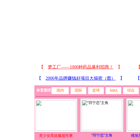
体育图吧
国内
国际
篮球
综合
NBA
“羽宁恋”主角
美少女库娃尴尬性事
维埃