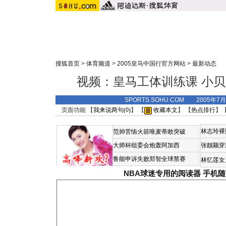
搜狐首页
>
体育频道
>
2005皇马中国行官方网站
>
最新动态
视频：皇马工体训练课 小
SPORTS.SOHU.COM 2005年7
页面功能 【
我来说两句(
0
)
】 【
收藏本文
】 【
热点排行
】
林志玲裸
范帅苦恼火箭唯麦蒂敢突破
大师杯组委会炮轰阿加西
张靓颖穿
鲁能申诉失败郑智全球禁赛
林忆莲女
NBA球迷专用的阅读器
手机随