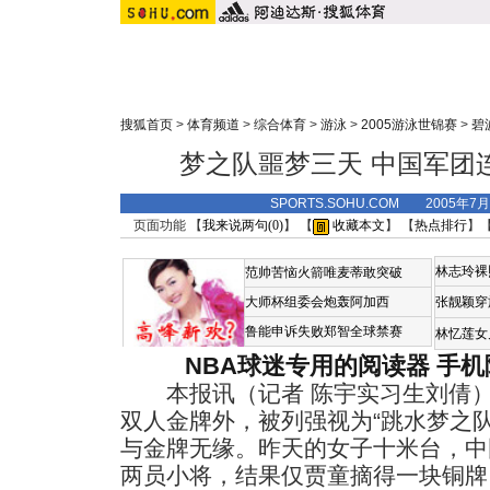
搜狐首页
>
体育频道
>
综合体育
>
游泳
>
2005游泳世锦赛
>
碧
梦之队噩梦三天 中国军团
SPORTS.SOHU.COM 2005年7
页面功能 【
我来说两句(
0
)
】 【
收藏本文
】 【
热点排行
】
林志玲裸
范帅苦恼火箭唯麦蒂敢突破
大师杯组委会炮轰阿加西
张靓颖穿
鲁能申诉失败郑智全球禁赛
林忆莲女
NBA球迷专用的阅读器
手机
本报讯（记者 陈宇实习生刘倩）
双人金牌外，被列强视为“跳水梦之
与金牌无缘。昨天的女子十米台，中
两员小将，结果仅贾童摘得一块铜牌