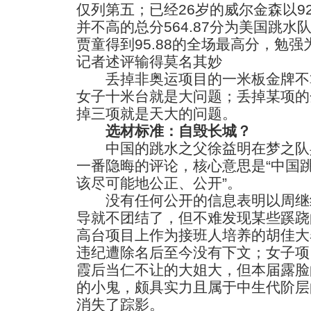
仅列第五；已经26岁的威尔金森以92
并不高的总分564.87分为美国跳
贾童得到95.88的全场最高分，勉
记者述评输得莫名其妙
丢掉非奥运项目的一米板金牌不
女子十米台就是大问题；丢掉某项的
掉三项就是天大的问题。
选材标准：自毁长城？
中国的跳水之父徐益明在梦之队兵
一番隐晦的评论，核心意思是“中国
该尽可能地公正、公开”。
没有任何公开的信息表明以周继
导就不团结了，但不难发现某些蹊跷
高台项目上作为接班人培养的胡佳大
违纪遭除名后至今没有下文；女子项
霞后当仁不让的大姐大，但本届露脸的
的小鬼，颇具实力且属于中生代阶层
消失了踪影。