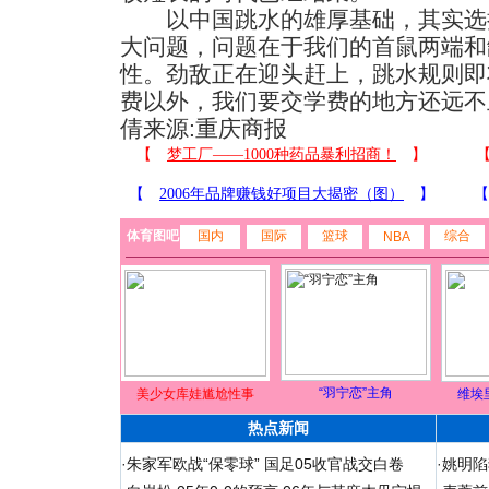
以中国跳水的雄厚基础，其实选
大问题，问题在于我们的首鼠两端和
性。劲敌正在迎头赶上，跳水规则即
费以外，我们要交学费的地方还远不
倩来源:重庆商报
体育图吧
国内
国际
篮球
综合
NBA
“羽宁恋”主角
美少女库娃尴尬性事
维埃
热点新闻
·
朱家军欧战“保零球” 国足05收官战交白卷
·
姚明陷