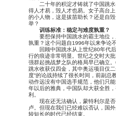
二十年的积淀才铸就了中国跳水
得人才易，毁人才也易。女子高台上
的小人物，这是拔苗助长？还是自毁
举？
训练标准：稳定与难度孰重？
要想保持中国跳水的霸主地位，
孰重？这个问题自1996年以来争论
回顾中国跳水从上世纪80年代后
行的痕迹非常明显。世纪之交时大批
强群起挑战梦之队的格局早已确立。
跳水收获仅四金，其中奥运项目仅二
度”的论战持续了很长时间，前副总
动作远没有中国选手规范，他们只能
年以后的雅典，中国队却大获全胜，
利。
现在还无法确认，蒙特利尔是否
卢。但现在我们已经难以否认，国外
较短长的时代已经结束。