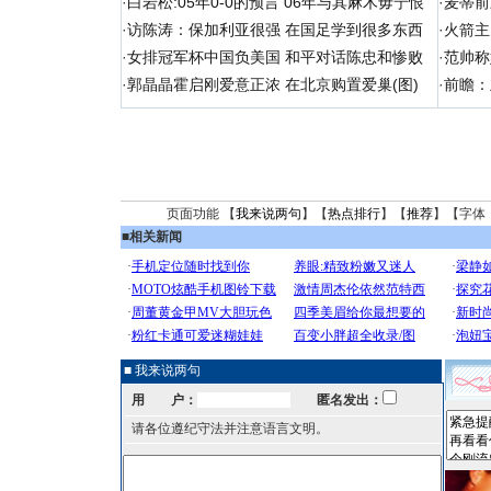
·
白岩松:05年0-0的预言 06年与其麻木毋宁恨
·
麦蒂前
·
访陈涛：保加利亚很强 在国足学到很多东西
·
火箭主
·
女排冠军杯中国负美国 和平对话陈忠和惨败
·
范帅称
·
郭晶晶霍启刚爱意正浓 在北京购置爱巢(图)
·
前瞻：
页面功能 【
我来说两句
】【
热点排行
】【
推荐
】【字体
■
相关新闻
■ 我来说两句
用 户：
匿名发出：
请各位遵纪守法并注意语言文明。