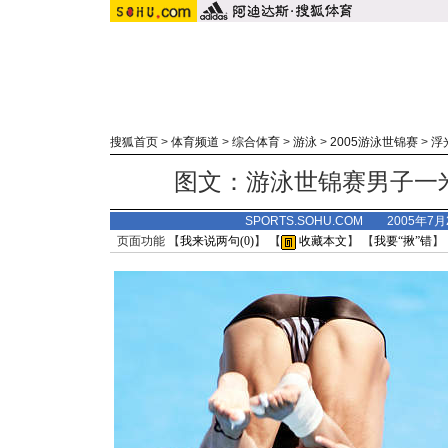
搜狐首页
>
体育频道
>
综合体育
>
游泳
>
2005游泳世锦赛
>
浮
图文：游泳世锦赛男子一
SPORTS.SOHU.COM 2005年7
页面功能 【
我来说两句(
0
)
】 【
收藏本文
】 【
我要“揪”错
】