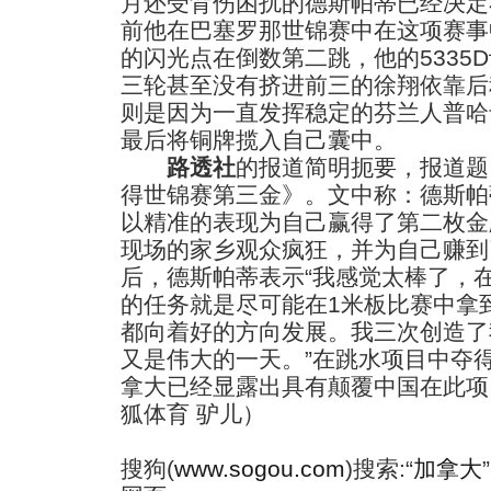
月还受背伤困扰的德斯帕蒂已经决定
前他在巴塞罗那世锦赛中在这项赛事
的闪光点在倒数第二跳，他的5335
三轮甚至没有挤进前三的徐翔依靠后
则是因为一直发挥稳定的芬兰人普哈
最后将铜牌揽入自己囊中。
路透社
的报道简明扼要，报道题
得世锦赛第三金》。文中称：德斯帕
以精准的表现为自己赢得了第二枚金
现场的家乡观众疯狂，并为自己赚到了
后，德斯帕蒂表示“我感觉太棒了，
的任务就是尽可能在1米板比赛中拿
都向着好的方向发展。我三次创造了
又是伟大的一天。”在跳水项目中夺
拿大已经显露出具有颠覆中国在此项
狐体育 驴儿）
搜狗(
www.sogou.com
)搜索:“
加拿大