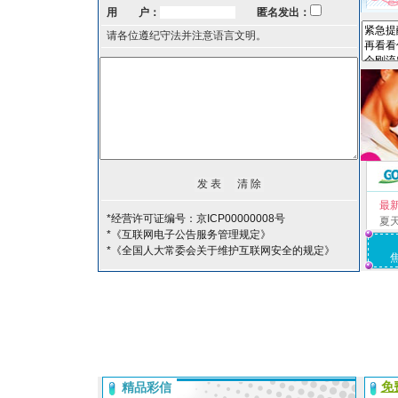
用 户：
匿名发出：
请各位遵纪守法并注意语言文明。
最
*经营许可证编号：京ICP00000008号
夏
*《互联网电子公告服务管理规定》
*《全国人大常委会关于维护互联网安全的规定》