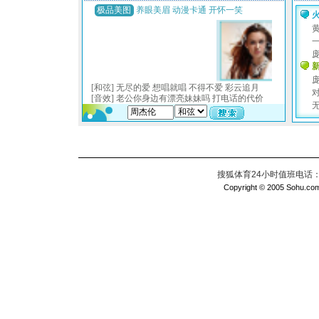
搜狐体育24小时值班电话：010
Copyright © 2005 Sohu.com I