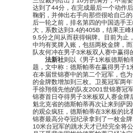
三位裁判给出了10分的满分，不需
达到了44分，在完成最后一个动作
鞠躬，并伸出右手向那些很哈自己的
后一轮之前，排名第四的中国选手王
大，系数达到3.4的405B，结果王峰
9.5分之间从而获得铜牌。目前为止
中均有奖牌入账，包括两枚金牌，而
队友何冲在男子3米板双人赛中赢得
法新社
则以《男子1米板德斯帕
题，文中称：德斯帕蒂在赢得男子1
在本届世锦赛中的第二个冠军，也为
的金牌数增加到三枚。卫冕冠军两年
手徐翔领先他的队友2001世锦赛冠
锦赛首日夺得男子3米板双人赛金牌
魁北克省的德斯帕蒂再次让来到萨因
的观众疯狂，德斯帕蒂在3米板的比
锦赛最高分夺冠纪录拿到了一枚金牌
10米台冠军的跳水天才已经完全将