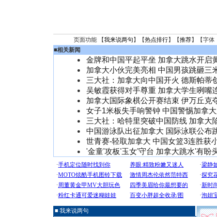
页面功能 【
我来说两句
】【
热点排行
】【
推荐
】【字体
■
相关新闻
金牌和中国平起平坐 加拿大跳水开启
加拿大小伙完美亮相 中国男孩跳砸三
三大社：加拿大向中国开火 德斯帕蒂
吴敏霞获得对手尊重 加拿大学生咧嘴
加拿大国际象棋公开赛结束 伊万丘克
女子1米板失手响警钟 中国警惕加拿
三大社：哈特里突破中国防线 加拿大
中国游泳队出征加拿大 国际泳联公布
世青赛-轻取加拿大 中国女篮3连胜获
'金童'攻板'玉女'守台 加拿大跳水'有盼头
■ 我来说两句