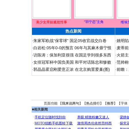
“羽宁恋”主角
美少女库娃尴尬性事
维埃
热点新闻
·
朱家军欧战“保零球” 国足05收官战交白卷
·
姚明陷
·
白岩松:05年0-0的预言 06年与其麻木毋宁恨
·
麦蒂前
·
访陈涛：保加利亚很强 在国足学到很多东西
·
火箭主
·
女排冠军杯中国负美国 和平对话陈忠和惨败
·
范帅称
·
郭晶晶霍启刚爱意正浓 在北京购置爱巢(图)
·
前瞻：
页面功能 【
我来说两句
】【
热点排行
】【
推荐
】【字体
■
相关新闻