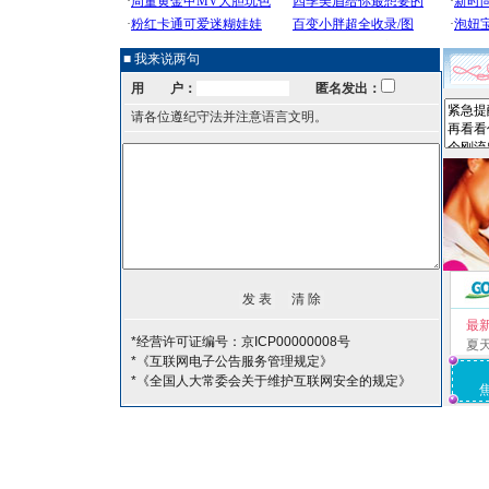
■ 我来说两句
用 户：
匿名发出：
请各位遵纪守法并注意语言文明。
最
*经营许可证编号：京ICP00000008号
夏
*《互联网电子公告服务管理规定》
*《全国人大常委会关于维护互联网安全的规定》