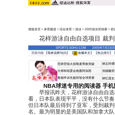
搜狐首页
>
体育频道
>
综合体育
>
游泳
>
2005游泳世锦赛
>
碧
花样游泳自由自选项目 裁
SPORTS.SOHU.COM 2005年7月2
页面功能 【
我来说两句(
0
)
】 【
收藏本文
】 【
热点排行
】
林志玲裸
范帅苦恼火箭唯麦蒂敢突破
大师杯组委会炮轰阿加西
张靓颖穿
鲁能申诉失败郑智全球禁赛
林忆莲女
NBA球迷专用的阅读器
手机
早报讯昨天，花样游泳自由自选
看，日本队表现平平，没有什么节奏
但日本队最后得到了亚军，受到裁判
名。最为明显的是美国队和加拿大队