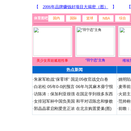
体育图吧
国内
国际
篮球
综合
NBA
“羽宁恋”主角
美少女库娃尴尬性事
维埃
热点新闻
·
朱家军欧战“保零球” 国足05收官战交白卷
·
姚明陷
·
白岩松:05年0-0的预言 06年与其麻木毋宁恨
·
麦蒂前
·
访陈涛：保加利亚很强 在国足学到很多东西
·
火箭主
·
女排冠军杯中国负美国 和平对话陈忠和惨败
·
范帅称
·
郭晶晶霍启刚爱意正浓 在北京购置爱巢(图)
·
前瞻：