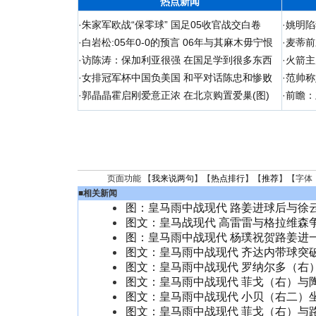
热点新闻
·
朱家军欧战“保零球” 国足05收官战交白卷
·
姚明陷
·
白岩松:05年0-0的预言 06年与其麻木毋宁恨
·
麦蒂前
·
访陈涛：保加利亚很强 在国足学到很多东西
·
火箭主
·
女排冠军杯中国负美国 和平对话陈忠和惨败
·
范帅称
·
郭晶晶霍启刚爱意正浓 在北京购置爱巢(图)
·
前瞻：
页面功能 【
我来说两句
】【
热点排行
】【
推荐
】【字体
■
相关新闻
图：皇马雨中战现代 路姜进球后与徐
图文：皇马战现代 高雷雷与格拉维森
图：皇马雨中战现代 杨璞祝贺路姜进
图文：皇马雨中战现代 齐达内带球突
图文：皇马雨中战现代 罗纳尔多（右
图文：皇马雨中战现代 菲戈（右）与
图文：皇马雨中战现代 小贝（右二）
图文：皇马雨中战现代 菲戈（右）与