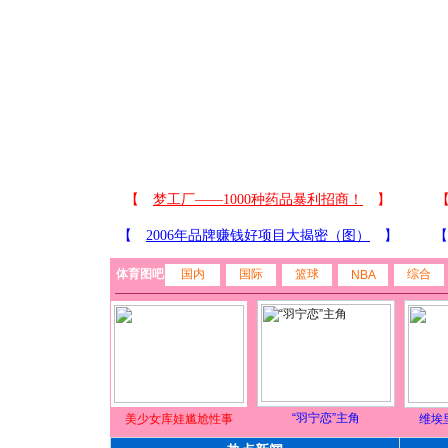
体育图吧
国内
国际
篮球
综合
NBA
“羽宁恋”主角
美少女库娃尴尬性事
维埃