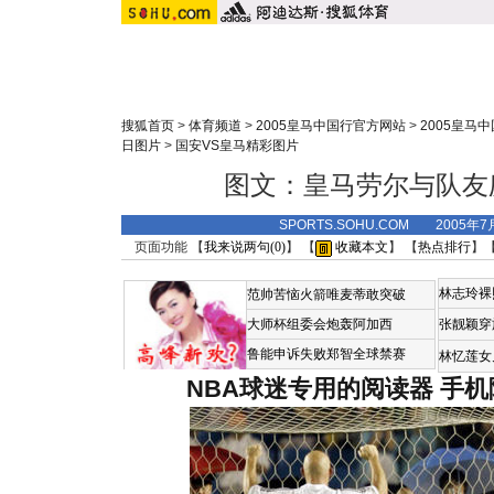
搜狐首页
>
体育频道
>
2005皇马中国行官方网站
>
2005皇马
日图片
>
国安VS皇马精彩图片
图文：皇马劳尔与队友
SPORTS.SOHU.COM 2005年7
页面功能 【
我来说两句(
0
)
】 【
收藏本文
】 【
热点排行
】
林志玲裸
范帅苦恼火箭唯麦蒂敢突破
大师杯组委会炮轰阿加西
张靓颖穿
鲁能申诉失败郑智全球禁赛
林忆莲女
NBA球迷专用的阅读器
手机