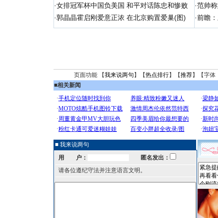
·
女排冠军杯中国负美国 和平对话陈忠和惨败
·
范帅称
·
郭晶晶霍启刚爱意正浓 在北京购置爱巢(图)
·
前瞻：
页面功能 【
我来说两句
】【
热点排行
】【
推荐
】【字体
■
相关新闻
■ 我来说两句
用 户：
匿名发出：
请各位遵纪守法并注意语言文明。