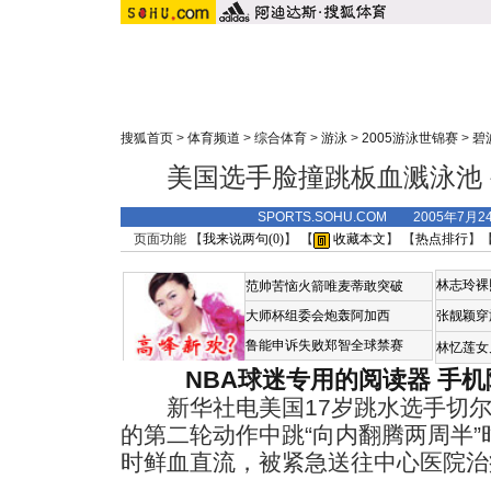
搜狐首页
>
体育频道
>
综合体育
>
游泳
>
2005游泳世锦赛
>
碧
美国选手脸撞跳板血溅泳池
SPORTS.SOHU.COM 2005年7月
页面功能 【
我来说两句(
0
)
】 【
收藏本文
】 【
热点排行
】
林志玲裸
范帅苦恼火箭唯麦蒂敢突破
大师杯组委会炮轰阿加西
张靓颖穿
鲁能申诉失败郑智全球禁赛
林忆莲女
NBA球迷专用的阅读器
手机
新华社电美国17岁跳水选手切尔西
的第二轮动作中跳“向内翻腾两周半
时鲜血直流，被紧急送往中心医院治