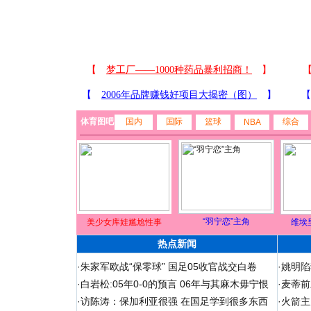
体育图吧
国内
国际
篮球
综合
NBA
“羽宁恋”主角
美少女库娃尴尬性事
维埃
热点新闻
·
朱家军欧战“保零球” 国足05收官战交白卷
·
姚明陷
·
白岩松:05年0-0的预言 06年与其麻木毋宁恨
·
麦蒂前
·
访陈涛：保加利亚很强 在国足学到很多东西
·
火箭主