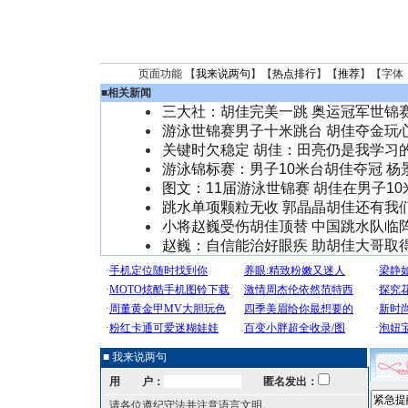
页面功能 【
我来说两句
】【
热点排行
】【
推荐
】【字体
■
相关新闻
三大社：胡佳完美一跳 奥运冠军世锦
游泳世锦赛男子十米跳台 胡佳夺金玩
关键时欠稳定 胡佳：田亮仍是我学习
游泳锦标赛：男子10米台胡佳夺冠 杨
图文：11届游泳世锦赛 胡佳在男子10
跳水单项颗粒无收 郭晶晶胡佳还有我
小将赵巍受伤胡佳顶替 中国跳水队临
赵巍：自信能治好眼疾 助胡佳大哥取
■ 我来说两句
用 户：
匿名发出：
请各位遵纪守法并注意语言文明。