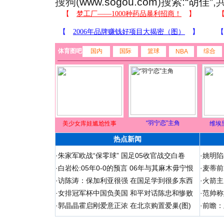
搜狗(
www.sogou.com
)搜索:“
胡佳
”
体育图吧
国内
国际
篮球
综合
NBA
“羽宁恋”主角
美少女库娃尴尬性事
维埃
热点新闻
·
朱家军欧战“保零球” 国足05收官战交白卷
·
姚明陷
·
白岩松:05年0-0的预言 06年与其麻木毋宁恨
·
麦蒂前
·
访陈涛：保加利亚很强 在国足学到很多东西
·
火箭主
·
女排冠军杯中国负美国 和平对话陈忠和惨败
·
范帅称
·
郭晶晶霍启刚爱意正浓 在北京购置爱巢(图)
·
前瞻：