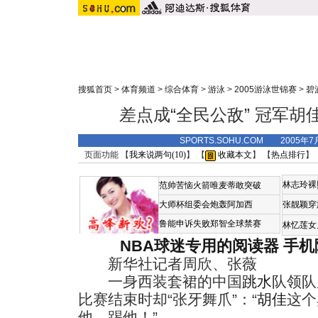
搜狐首页
>
体育频道
>
综合体育
>
游泳
>
2005游泳世锦赛
>
碧
差点成“全民公敌” 冠军
SPORTS.SOHU.COM 2005年7
页面功能 【
我来说两句(
10
)
】 【
收藏本文
】 【
热点排行
】
林志玲裸
范帅苦恼火箭唯麦蒂敢突破
大师杯组委会炮轰阿加西
张靓颖穿
鲁能申诉失败郑智全球禁赛
林忆莲女
NBA球迷专用的阅读器
手机
新华社记者周欣、张薇
一身西装套裙的中国
跳水
队领队
比赛结束时却“张牙舞爪”：“
胡佳
这个
他、踢他！”