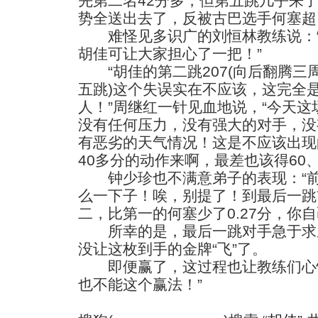
先第二名42分多，但第五跳几乎来
势全送出去了，反被古巴选手何塞超了
难怪见多识广的刘恒林教练说：“
胡佳可让大家担心了一把！”
“胡佳的第二跳207(向后翻腾三周
五跳)这个失误实在不应该，这完全
人！”周继红一针见血地说，“今天
没有任何压力，没有强大的对手，没
有恶劣的天气情况！这是不应该出现
40多分的动作来啊，最差也该得60、
钟少珍也不满意弟子的表现：“前
么一下子！唉，别提了！到最后一跳
二，比第一的何塞少了0.27分，你自
所幸的是，最后一跳对手急于求
没让这枚到手的金牌“飞”了。
即便赢了，这过程也让教练们心惊
也不能这个赢法！”