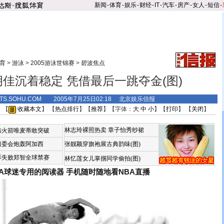
新闻
-
体育
-
娱乐
-
财经
-
IT
-
汽车
-
房产
-
女人
-
短信
-
育
>
游泳
>
2005游泳世锦赛
>
碧波焦点
佳沉着稳定 凭借最后一跳夺金(图)
RTS.SOHU.COM 2005年7月25日02:18 北京娱乐信报
 【
收藏本文
】 【
热点排行
】【
推荐
】【字体：
大
中
小
】【
打印
】 【
关闭
】
林志玲裸照热卖
章子怡秀纱裙
恼火箭唯麦蒂敢突破
组委会炮轰阿加西
张靓颖穿旗袍展古典韵味(图)
诉失败郑智全球禁赛
林忆莲女儿掌掴同学偷拍(图)
BA球迷专用的阅读器
手机随时随地看NBA直播