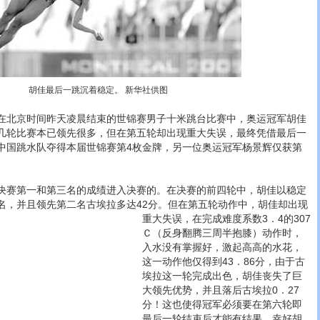
胡佳最后一跳沉着稳定。 新华社供图
北京时间昨天凌晨结束的世锦赛男子十米跳台比赛中，奥运冠军胡佳
几轮比赛本已领先很多，但在第五轮却出现重大失误，最终凭借最后一
中国跳水队夺得本届世锦赛第4枚金牌，另一位奥运冠军杨景辉仅获第
赛第一和第三名的成绩进入决赛的。在决赛的前四轮中，胡佳以稳定
名，并且领先第二名古埃拉多达42分。
但在第五轮动作中，胡佳却出现
重大失误，在完成难度系数3．4的307
Ｃ（反身翻腾三周半抱膝）动作时，
入水没有掌握好，激起高高的水花，
这一动作他仅得到43．86分，由于古
埃拉这一轮完成出色，胡佳丧失了巨
大领先优势，并且落后古埃拉0．27
分！这也使得冠军必须要在第六轮即
最后一轮结束后才能有结果。幸好胡