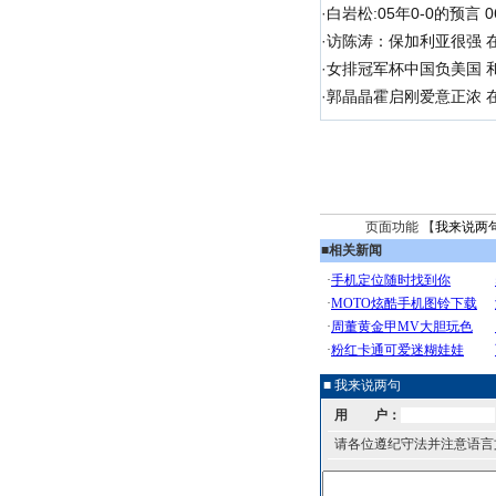
·
白岩松:05年0-0的预言
·
访陈涛：保加利亚很强 
·
女排冠军杯中国负美国 
·
郭晶晶霍启刚爱意正浓 在
页面功能 【
我来说两
■
相关新闻
■ 我来说两句
用 户：
请各位遵纪守法并注意语言