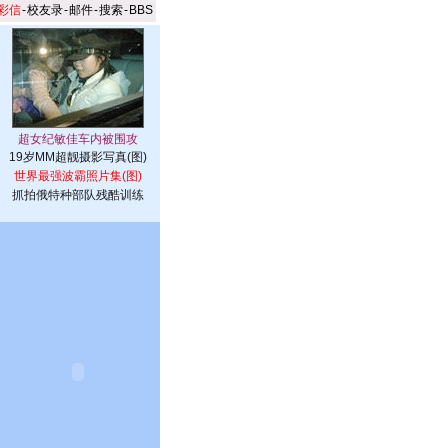
彩信
-
校友录
-
邮件
-
搜索
-
BBS
19岁MM超靓摄影写真(图)
世界最强波霸照片集(图)
抓拍俄特种部队残酷训练