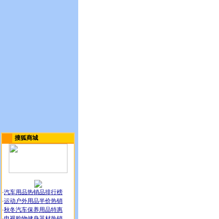
搜狐商城
·
汽车用品热销品排行榜
·
运动户外用品半价热销
·
秋冬汽车保养用品特惠
·
电视购物健身器材热销