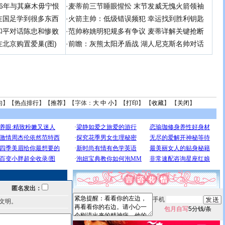
 06年与其麻木毋宁恨
·
麦蒂前三节睡眼惺忪 末节发威无愧火箭领袖
在国足学到很多东西
·
火箭主帅：低级错误频犯 幸运找到胜利钥匙
和平对话陈忠和惨败
·
范帅称姚明犯规多有争议 麦蒂详解关键抢断
北京购置爱巢(图)
·
前瞻：灰熊太阳矛盾战 湖人尼克斯名帅对话
句
】【
热点排行
】【
推荐
】【字体：
大
中
小
】【
打印
】 【
收藏
】 【
关闭
】
匿名发出：
手机
文明。
包月自写
5分钱/条