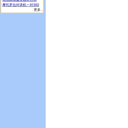
·
摩托罗拉对讲机一对360
更多...