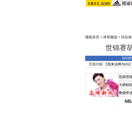
搜狐首页
>
体育频道
>
综合体
世锦赛胡
SPO
页面功能 【
我来说两句(
0
)
】
范帅苦
大师杯
鲁能申
N