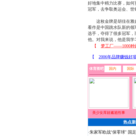
好地集中精力比赛，如何
冠军，去争取奥运会、世
这枚金牌是胡佳在雅典
看作是中国跳水队新的领
选手，夺得了很多冠军，
他。对我来说，他是我学
体育图吧
国内
国际
美少女库娃尴尬性事
热点新
·
朱家军欧战“保零球” 国