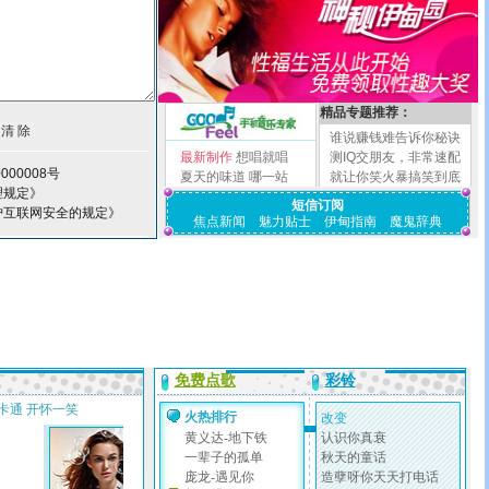
精品专题推荐：
谁说赚钱难告诉你秘诀
最新制作
想唱就唱
测IQ交朋友，非常速配
000008号
夏天的味道
哪一站
就让你笑火暴搞笑到底
理规定》
短信订阅
护互联网安全的规定》
焦点新闻
魅力贴士
伊甸指南
魔鬼辞典