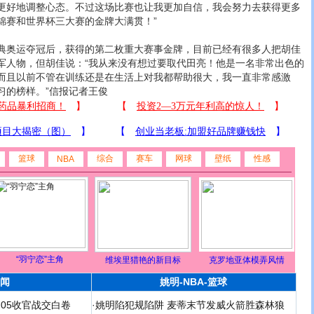
更好地调整心态。不过这场比赛也让我更加自信，我会努力去获得更多
锦赛和世界杯三大赛的金牌大满贯！”
奥运夺冠后，获得的第二枚重大赛事金牌，目前已经有很多人把胡佳
军人物，但胡佳说：“我从来没有想过要取代田亮！他是一名非常出色的
而且以前不管在训练还是在生活上对我都帮助很大，我一直非常感激
习的榜样。”信报记者王俊
篮球
综合
赛车
网球
壁纸
性感
NBA
“羽宁恋”主角
维埃里猎艳的新目标
克罗地亚体模弄风情
闻
姚明-NBA-篮球
足05收官战交白卷
·
姚明陷犯规陷阱 麦蒂末节发威火箭胜森林狼