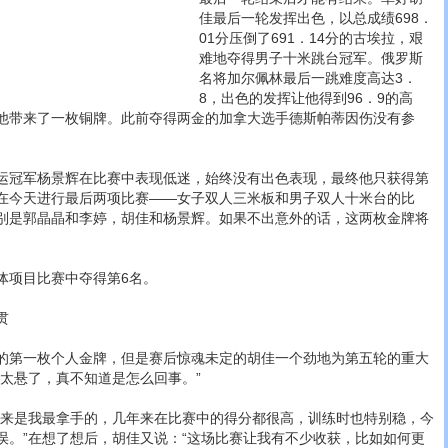
佳最后一轮发挥出色，以总成绩698．
01分压倒了691．14分的古埃拉，艰
难地夺得男子十米跳台冠军。俄罗斯
名将加尔佩林最后一跳难度高达3．
8，出色的发挥让他得到96．9的高
他带来了一枚铜牌。此前夺得两金的加拿大选手德斯帕蒂因伤没有参
冠军杨景辉在比赛中表现低迷，始终没有出色表现，最终他只获得第
在今天进行最后两项比赛——女子双人三米板和男子双人十米台的比
别是郭晶晶和李婷，胡佳和杨景辉。如果不出意外的话，这两枚金牌将
项目比赛中夺得第6名。
贯
第一枚个人金牌，但是赛后惊魂未定的胡佳一个劲地为第五轮的重大
得太悬了，真不知道是怎么回事。”
是我最拿手的，几年来在比赛中的得分都很高，训练时也特别稳，今
误。”在想了想后，胡佳又说：“这场比赛让我有不少收获，比如如何更