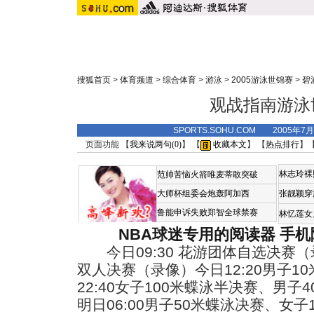
搜狐首页
>
体育频道
>
综合体育
>
游泳
>
2005游泳世锦赛
>
碧
观战指南游泳
SPORTS.SOHU.COM 2005年7
页面功能 【
我来说两句(
0
)
】 【
收藏本文
】 【
热点排行
】
林志玲裸
范帅苦恼火箭唯麦蒂敢突破
大师杯组委会炮轰阿加西
张靓颖穿
鲁能申诉失败郑智全球禁赛
林忆莲女
NBA球迷专用的阅读器
手机
今日09:30 花游团体自选决赛（录
双人决赛（录像）今日12:20男子1
22:40女子100米蝶泳半决赛、男
明日06:00男子50米蝶泳决赛、女子1