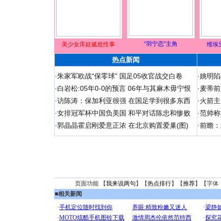
“羽宁恋”主角
美少女库娃尴尬性事
维埃
热点新闻
·
朱家军欧战“保零球” 国足05收官战交白卷
·
姚明陷
·
白岩松:05年0-0的预言 06年与其麻木毋宁恨
·
麦蒂前
·
访陈涛：保加利亚很强 在国足学到很多东西
·
火箭主
·
女排冠军杯中国负美国 和平对话陈忠和惨败
·
范帅称
·
郭晶晶霍启刚爱意正浓 在北京购置爱巢(图)
·
前瞻：
页面功能 【
我来说两句
】【
热点排行
】【
推荐
】【字体
■
相关新闻