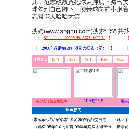
儿，范志毅故意把球从脚底下漏出去
球勾到自己脚下，便带球向前小跑着
志毅仰天哈哈大笑。
搜狗(
www.sogou.com
)搜索:“
%
”,共
体育图吧
国内
国际
篮球
综合
NBA
“羽宁恋”主角
美少女库娃尴尬性事
维埃
热点新闻
·
朱家军欧战“保零球” 国足05收官战交白卷
·
姚明陷
·
白岩松:05年0-0的预言 06年与其麻木毋宁恨
·
麦蒂前