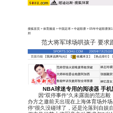
搜狐首页
>
体育频道
>
中国足球
>
中超联赛
>
05年中超联赛第1
邦
范大将军球场哄孩子 要求
SPORTS.SOHU.COM 2005年7月25
页面功能 【
我来说两句(
4
)
】 【
收藏本文
】 【
热点排行
】
林志玲裸
范帅苦恼火箭唯麦蒂敢突破
大师杯组委会炮轰阿加西
张靓颖穿
鲁能申诉失败郑智全球禁赛
林忆莲女
NBA球迷专用的阅读器
手机
因“双停事件”久未露面的范志毅
办方之邀前天出现在上海体育场外场
停”很久没碰球了，还是沦落到自娱