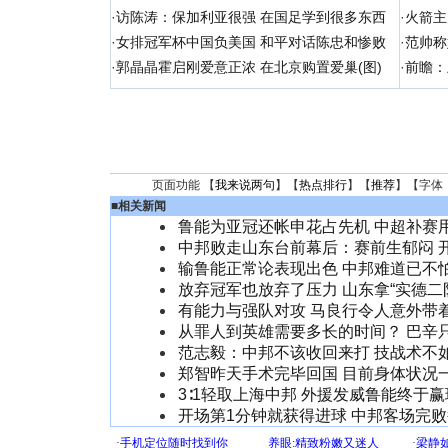
·
访陈涛：保加利亚很强 在国足学到很多东西
·
火箭主
·
女排冠军杯中国负美国 和平对话陈忠和惨败
·
范帅称
·
郭晶晶霍启刚爱意正浓 在北京购置爱巢(图)
·
前瞻：
页面功能 【
我来说两句
】【
热点排行
】【
推荐
】【字体
■
相关新闻
鲁能为亚冠还帐申花占先机 中超补赛
中邦败走山东台前幕后：赛前生郁闷 
输鲁能正常论表现出色 中邦难道已不
放弃冠军也放弃了压力 山东拿“实德二
有能力与强队对攻 马良行令人意外带
从罪人到英雄需要多长的时间？ 巴辛
范志毅：中邦不该收回来打 技战术不
郑智昨天手术完毕回国 目前身体状况
3∶1轻取上海中邦 外援发威鲁能终于赢球
开场第1分钟就获得进球 中邦客场完