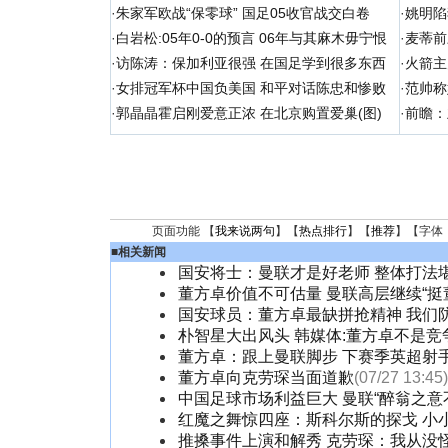
·
朱家军欧战“保零球” 国足05收官战交白卷
·
姚明陷
·
白岩松:05年0-0的预言 06年与其麻木毋宁恨
·
麦蒂前
·
访陈涛：保加利亚很强 在国足学到很多东西
·
火箭主
·
女排冠军杯中国负美国 和平对话陈忠和惨败
·
范帅称
·
郭晶晶霍启刚爱意正浓 在北京购置爱巢(图)
·
前瞻：
页面功能 【
我来说两句
】【
热点排行
】【
推荐
】【字体
■
相关新闻
国安将士：曼联才是好老师 整体打法
董方卓价值不可估量 曼联高层继续“挺
国安球员：董方卓最缺拼抢精神 我们
朴智星大出风头 韩媒体:董方卓不是竞
董方卓：跟上曼联脚步 下赛季英超射
董方卓向克劳琛当面道歉
(07/27 13:45)
中国足球市场利益巨大 曼联“醉翁之意
红魔之舞惊四座：斯科尔斯的探戈 小
推搡事件上演和解秀 克劳琛：我