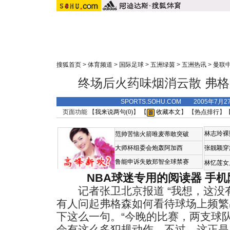
搜狐首页
>
体育频道
>
国际足球
>
五洲绿茵
>
五洲热讯
>
曼联
终场后火药味烟消云散 弗
SPORTS.SOHU.COM 2005年7月
页面功能 【
我来说两句(
0
)
】 【
收藏本文
】 【
热点排行
】
林志玲裸
范帅苦恼火箭唯麦蒂敢突破
大师杯组委会炮轰阿加西
张靓颖穿
鲁能申诉失败郑智全球禁赛
林忆莲女
NBA球迷专用的阅读器
手机
记者张卫北京报道 “我想，这没有
有人问起弗格森如何看待球场上频繁
下这么一句。“今晚的比赛，两支球
会有这么多犯规动作，不过，这正是