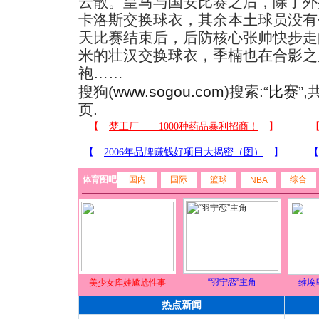
云散。皇马与国安比赛之后，除了外
卡洛斯交换球衣，其余本土球员没有
天比赛结束后，后防核心张帅快步走
米的壮汉交换球衣，季楠也在合影之
袍……
搜狗(
www.sogou.com
)搜索:“
比赛
”
页.
体育图吧
国内
国际
篮球
综合
NBA
“羽宁恋”主角
美少女库娃尴尬性事
维埃
热点新闻