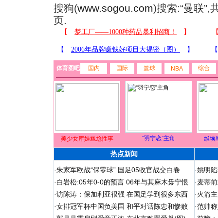
搜狗(
www.sogou.com
)搜索:“
曼联
”
页.
体育图吧
国内
国际
篮球
综合
NBA
“羽宁恋”主角
美少女库娃尴尬性事
维埃
热点新闻
·
朱家军欧战“保零球” 国足05收官战交白卷
·
姚明陷
·
白岩松:05年0-0的预言 06年与其麻木毋宁恨
·
麦蒂前
·
访陈涛：保加利亚很强 在国足学到很多东西
·
火箭主
·
女排冠军杯中国负美国 和平对话陈忠和惨败
·
范帅称