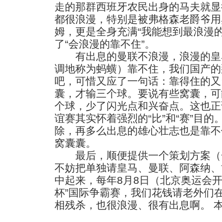
走的那群西班牙农民出身的马夫就显
都很浪漫，特别是被弗格森老爵爷用
姆，更是全身充满“我能想到最浪漫
了“会浪漫的靠不住”。
有出息的曼联不浪漫，浪漫的皇
调地称为蚂蟥）靠不住，我们国产的
吧，可惜又应了一句话：靠得住的又
囊，才输三个球。要说有些窝囊，可
个球，少了闪光点和兴奋点。这也正
谊赛其实怀着强烈的“比”和“赛”目
除，再多么出息的雄心壮志也是靠不
窝囊囊。
最后，顺便提供一个策划方案（
不妨把单独请皇马、曼联、阿森纳、
中起来，每年8月8日（北京奥运会开
杯”国际争霸赛，我们花钱请老外们
相残杀，也很浪漫、很有出息啊。 