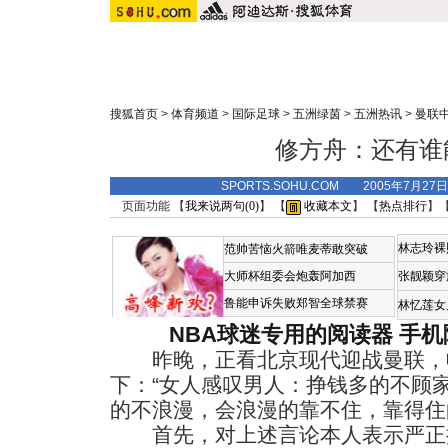
搜狐首页
>
体育频道
>
国际足球
>
五洲绿茵
>
五洲热讯
>
曼联
修方舟：还有谁
SPORTS.SOHU.COM 2005年7月27
页面功能 【
我来说两句(
0
)
】 【
收藏本文
】 【
热点排行
】
林志玲裸
范帅苦恼火箭唯麦蒂敢突破
大师杯组委会炮轰阿加西
张靓颖穿
鲁能申诉失败郑智全球禁赛
林忆莲女
NBA球迷专用的阅读器
手机
昨晚，正看北京现代迎战曼联，
下：“女人感叹男人：挣钱多的不顾
的不浪漫，会浪漫的靠不住，靠得住
首先，对上述言论本人表示严正