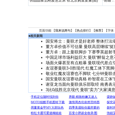
·
郭晶晶霍启刚爱意正浓 在北京购置爱巢(图)
·
前瞻：
页面功能 【
我来说两句
】【
热点排行
】【
推荐
】【字体
■
相关新闻
国安将士：曼联才是好老师 整体打法
董方卓价值不可估量 曼联高层继续“挺
董方卓：跟上曼联脚步 下赛季英超射
中国足球市场利益巨大 曼联“醉翁之意
场面火爆甚至有点粗暴 曼联现代差点
友谊赛曼联3-0胜现代 红魔工体下黑
敬业红魔友谊赛也不脚软 七分钟曼联
国安曼联友谊赛动真格 朴智星在工体“
谢亚龙当面向曼联俱乐部取经 南勇表
3比0战胜北京现代 曼联“卖力”大家满