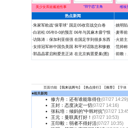
“羽宁恋”主角
美少女库娃尴尬性事
维埃
热点新闻
·
朱家军欧战“保零球” 国足05收官战交白卷
·
姚明陷
·
白岩松:05年0-0的预言 06年与其麻木毋宁恨
·
麦蒂前
·
访陈涛：保加利亚很强 在国足学到很多东西
·
火箭主
·
女排冠军杯中国负美国 和平对话陈忠和惨败
·
范帅称
·
郭晶晶霍启刚爱意正浓 在北京购置爱巢(图)
·
前瞻：
页面功能 【
我来说两句
】【
热点排行
】【
推荐
】【字体
■
相关新闻
修方舟：还有谁能靠得住
(07/27 14:29)
王封：态度决定一切
(07/27 14:16)
张耘培：倾斜的“中韩对抗”
(07/27 13:4
王元：曼联真打好！
(07/27 10:53)
王印毅：弱者不得好活
(07/27 10:35)