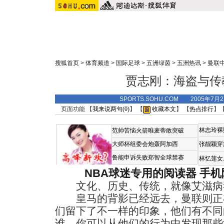
搜狐首页
>
体育频道
>
国际足球
>
五洲绿茵
>
五洲热讯
>
曼联
贾志刚：海盗与传
SPORTS.SOHU.COM 2005年7月
页面功能 【
我来说两句(
0
)
】 【
收藏本文
】 【
热点排行
】
林志玲裸
范帅苦恼火箭唯麦蒂敢突破
大师杯组委会炮轰阿加西
张靓颖穿
鲁能申诉失败郑智全球禁赛
林忆莲女
NBA球迷专用的阅读器
手机
文化、历史、传统，就像艾滋病
皇马的背影已经远去，曼联则正
们留下了不一样的印象，他们有不同
谁，你可以从他们的行为中发现那些