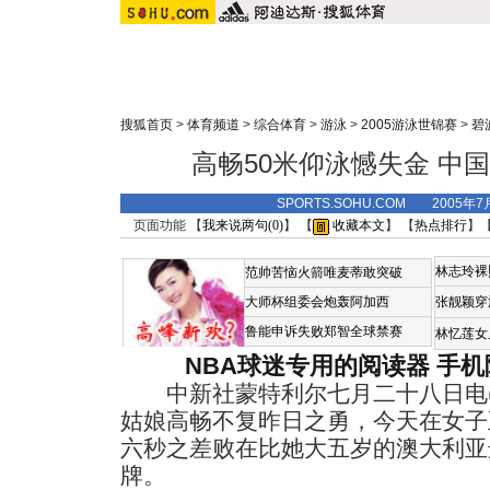
搜狐首页
>
体育频道
>
综合体育
>
游泳
>
2005游泳世锦赛
>
碧
高畅50米仰泳憾失金 中
SPORTS.SOHU.COM 2005年7
页面功能 【
我来说两句(
0
)
】 【
收藏本文
】 【
热点排行
】
林志玲裸
范帅苦恼火箭唯麦蒂敢突破
大师杯组委会炮轰阿加西
张靓颖穿
鲁能申诉失败郑智全球禁赛
林忆莲女
NBA球迷专用的阅读器
手机
中新社蒙特利尔七月二十八日电(
姑娘高畅不复昨日之勇，今天在女子
六秒之差败在比她大五岁的澳大利亚
牌。