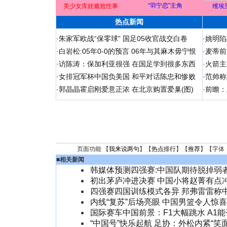
“羽宁恋”主角
美少女库娃尴尬性事
维埃
热点新闻
·
朱家军欧战“保零球” 国足05收官战交白卷
·
姚明陷
·
白岩松:05年0-0的预言 06年与其麻木毋宁恨
·
麦蒂前
·
访陈涛：保加利亚很强 在国足学到很多东西
·
火箭主
·
女排冠军杯中国负美国 和平对话陈忠和惨败
·
范帅称
·
郭晶晶霍启刚爱意正浓 在北京购置爱巢(图)
·
前瞻：
页面功能 【
我来说两句
】【
热点排行
】【
推荐
】【字体
■
相关新闻
韩媒体预测四强赛:中国队期待脱掉弱者
初出茅庐冲进决赛 中国小将赵菁有点冲
四强赛四国训练模式各异 邦弗雷雷称
内线“复苏”后场亮眼 中国男篮令人惊喜
国际赛车中国前景：F1大幅跳水 A1
“中国号”快乐起航 足协：外松内紧“笑面