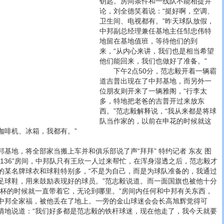
钥匙。
房间条件和一线队不能相提并
论，刘全德笑着说：“挺好啊，空调、
卫生间、电视都有。”昨天球队放假，
中邦副总经理兼任基地主任邹忠伟特
地留在基地值班，等待他们的到
来，“从内心来讲，我们也是相当希望
他们能回来，我们也做好了准备。”
下午2点50分，范志毅开着一辆霸
道吉普出现在了中邦基地，而另外一
位朋友则开来了一辆雅阁，“行李太
多，特地把老爸的吉普开过来放东
西。”范志毅解释说，“我从来都是将球
队当作家的，以前在申花的时候就这
咖啡机、冰箱，我都有。”
地，将全部家当搬上车并和俱乐部说了声“拜拜” 特约记者 东友 图
36”房间，中邦队只有王欣一人过来帮忙，在浑身湿透之后，范志毅才
的某名牌球衣和球鞋特别多，“不是为自己，而是为球队准备的，我通过
足球鞋，用来鼓励表现好的球员。”范志毅说道。而一面国旗也被他十分
界杯的时候就一直带着它，无论到哪里。”房间内任何和中邦有关东西，
中邦全家福，被他丢在了地上。一旁的金山球迷会会长高旭辉觉得可
情地说道：“我们好多都是范志毅的铁杆球迷，现在他走了，我今天就要