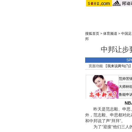
搜狐首页
>
体育频道
>
中国足
邦
中邦让步
SP
页面功能 【
我来说两句(
7
)
】
范帅苦
大师杯
鲁能申
N
昨天是范志毅、申思、
外，范志毅、申思都对此
和中邦说了声“拜拜”。
为了“迎接”他们三人的