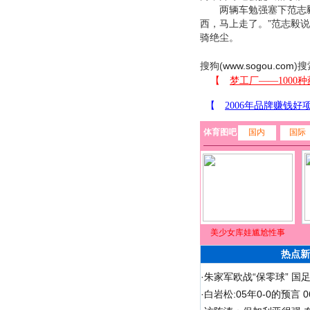
两辆车勉强塞下范志毅的
西，马上走了。”范志毅
骑绝尘。
搜狗(
www.sogou.com
)搜
体育图吧
国内
国际
美少女库娃尴尬性事
热点新
·
朱家军欧战“保零球” 国
·
白岩松:05年0-0的预言