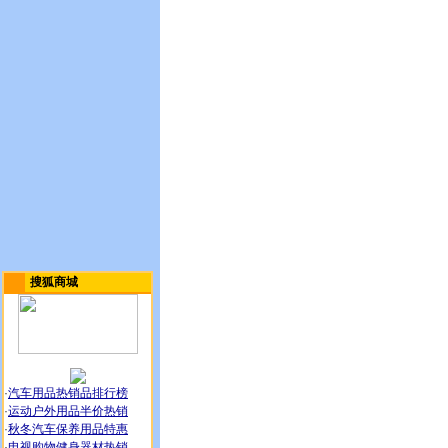
搜狐商城
·
汽车用品热销品排行榜
·
运动户外用品半价热销
·
秋冬汽车保养用品特惠
·
电视购物健身器材热销