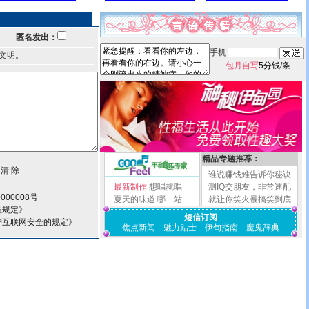
匿名发出：
手机
文明。
包月自写
5分钱/条
精品专题推荐：
谁说赚钱难告诉你秘诀
最新制作
想唱就唱
测IQ交朋友，非常速配
000008号
夏天的味道
哪一站
就让你笑火暴搞笑到底
理规定》
短信订阅
护互联网安全的规定》
焦点新闻
魅力贴士
伊甸指南
魔鬼辞典