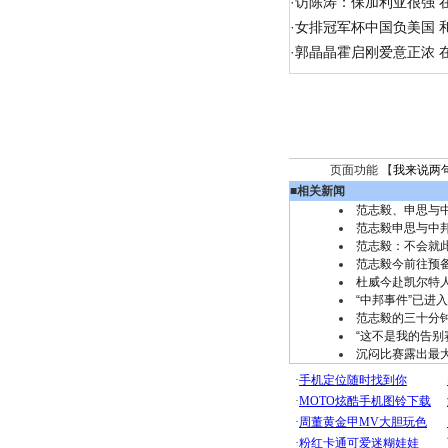
·
访陈涛：保加利亚很强 
·
女排冠军杯中国负美国 
·
郭晶晶霍启刚爱意正浓 在
页面功能 【
我来说两
■
相关新闻
范志毅、申思与
范志毅申思与中
范志毅：不会就
范志毅今前往预
杜威今赴凯尔特人
“中邦事件”已进
范志毅的三十分
“这不是我的告别
沉闷比赛露出最大