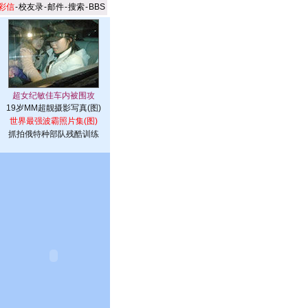
彩信
-
校友录
-
邮件
-
搜索
-
BBS
19岁MM超靓摄影写真(图)
世界最强波霸照片集(图)
抓拍俄特种部队残酷训练