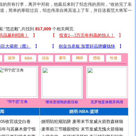
所有行李，离开中邦前，他最后来到了邹忠伟的房间，“收拾完了东
说道，简单的寒暄过后，邹忠伟亲自将其送上了车，并目送着范大将军一
索:“
范志毅
”,共找到
817,009
个相关网页.
篮球
综合
赛车
网球
壁纸
性感
NBA
“羽宁恋”主角
维埃里猎艳的新目标
克罗地亚体模弄风情
闻
姚明-NBA-篮球
足05收官战交白卷
·
姚明陷犯规陷阱 麦蒂末节发威火箭胜森林狼
 06年与其麻木毋宁恨
·
麦蒂前三节睡眼惺忪 末节发威无愧火箭领袖