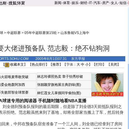
新闻
-
体育
-
娱乐
-
财经
-
IT
-
汽车
-
房产
-
女人
-
短信
-
球
>
中超联赛
>
05年中超联赛第15轮
>
山东鲁能VS上海中
要大佬进预备队 范志毅：绝不钻狗洞
ORTS.SOHU.COM 2005年8月1日07:31 东方早报
 【
收藏本文
】 【
热点排行
】【
推荐
】【字体：
大
中
小
】【
打印
】 【
关闭
】
林志玲裸照热卖
章子怡秀纱裙
恼火箭唯麦蒂敢突破
组委会炮轰阿加西
张靓颖穿旗袍展古典韵味(图)
诉失败郑智全球禁赛
林忆莲女儿掌掴同学偷拍(图)
BA球迷专用的阅读器
手机随时随地看NBA直播
刘全德到预备队报到的最后期限，但是除了刘全德3天前抵队报到之
表示拒绝。范志毅虽然来到了基地，却将全部家当搬上了车，然后转身
回来，中邦在预备队宿舍准备了一个三人间，刘全德已经拿到了房间