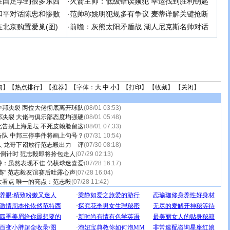
在国足学到很多东西
·
火箭主帅：低级错误频犯 幸运找到胜利钥匙
和平对话陈忠和惨败
·
范帅称姚明犯规多有争议 麦蒂详解关键抢断
北京购置爱巢(图)
·
前瞻：灰熊太阳矛盾战 湖人尼克斯名帅对话
句
】【
热点排行
】【
推荐
】【字体：
大
中
小
】【
打印
】 【
收藏
】 【
关闭
】
中邦决裂 两位大佬彻底离开球队
(08/01 03:53)
邦决裂 大佬与俱乐部态度均强硬
(08/01 05:48)
此告别上海足坛 不死皮赖脸留这
(08/01 07:33)
备队 中邦三停事件将画上句号？
(07/31 10:54)
 龙哥下诏放行范志毅出力
评
(07/30 08:18)
入倒计时 范志毅即将拎包走人
(07/29 02:13)
钟：虽然表现不佳 仍获球迷喜爱
(07/28 16:17)
赛” 范志毅友谊赛后吐露心声
(07/28 16:04)
看点 唯一的亮点：范志毅
(07/28 11:42)