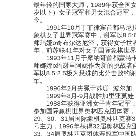
最年轻的国家大师，1989年获全国
岁以下）女子冠军和男女混合冠军，1
今。
1991年10月于菲律宾首都马尼拉
象棋女子世界冠军赛中，谢军以8.5:
师玛娅o奇布尔达尼泽，获得女子世
年，前苏联41年对女子国际象棋世
1993年11月于摩纳哥首都蒙特
师娜娜o约谢里阿妮作为新的挑战者
军以8.5:2.5极为悬殊的比分击败
军。
1996年2月失冕于苏珊- 波尔加
1999年8月-9月战胜加里亚莫
1988年获得亚洲女子青年冠军
参加国际象棋世界奥林匹克团体赛，199
29、30、31届国际象棋奥林匹克
号主力，1996年获得32届奥林匹克亚
33、34届奥林匹克团体赛冠军中国