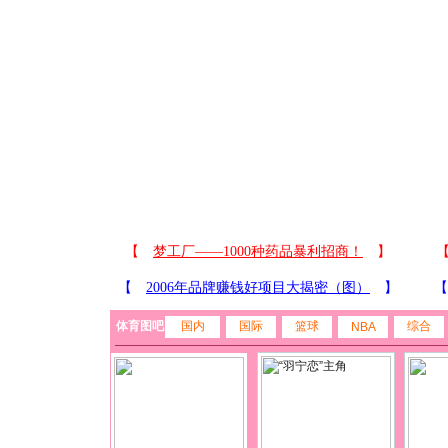
体育图吧
国内
国际
篮球
综合
NBA