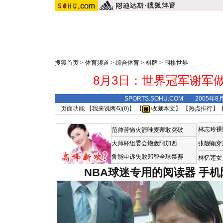
搜狐首页
>
体育频道
>
综合体育
>
棋牌
>
围棋世界
8月3日：世界冠军谢军
SPORTS.SOHU.COM 2005年8
页面功能 【
我来说两句(
0
)
】 【
收藏本文
】 【
热点排行
】
林志玲裸
范帅苦恼火箭唯麦蒂敢突破
大师杯组委会炮轰阿加西
张靓颖穿
鲁能申诉失败郑智全球禁赛
林忆莲女
NBA球迷专用的阅读器
手机