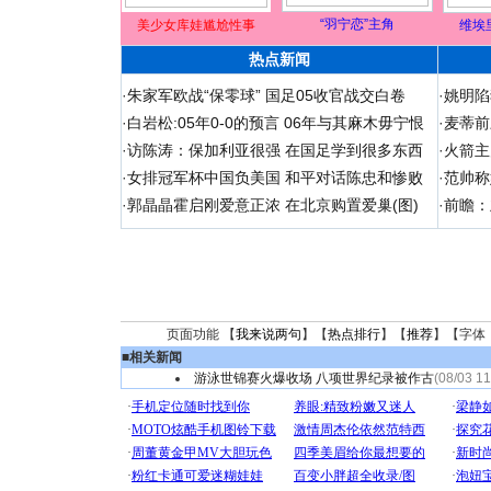
“羽宁恋”主角
美少女库娃尴尬性事
维埃
热点新闻
·
朱家军欧战“保零球” 国足05收官战交白卷
·
姚明陷
·
白岩松:05年0-0的预言 06年与其麻木毋宁恨
·
麦蒂前
·
访陈涛：保加利亚很强 在国足学到很多东西
·
火箭主
·
女排冠军杯中国负美国 和平对话陈忠和惨败
·
范帅称
·
郭晶晶霍启刚爱意正浓 在北京购置爱巢(图)
·
前瞻：
页面功能 【
我来说两句
】【
热点排行
】【
推荐
】【字体
■
相关新闻
游泳世锦赛火爆收场 八项世界纪录被作古
(08/03 11