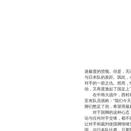
迷极度的愤慨。但是，无
与日本队的差距。因此，
对手的一箭之仇。然而，
动，又再度激起了国足上
在中韩大战中，西村雄
至有队员戏称：“我们今
脚们憋足了劲，希望用最好
对于国脚的这种心态，
论与任何对手交锋，都不
让对手和裁判使国脚情绪
国，与日本队比赛，只要