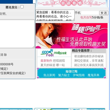
匿名发出：
手机
文明。
包月自写
5分钱/条
精品专题推荐：
谁说赚钱难告诉你秘诀
最新制作
想唱就唱
测IQ交朋友，非常速配
000008号
夏天的味道
哪一站
就让你笑火暴搞笑到底
理规定》
短信订阅
护互联网安全的规定》
焦点新闻
魅力贴士
伊甸指南
魔鬼辞典