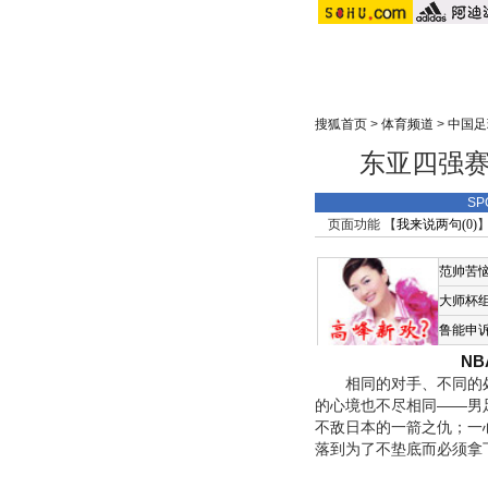
搜狐首页
>
体育频道
>
中国足
东亚四强赛
SP
页面功能 【
我来说两句(
0
)
】
范帅苦
大师杯
鲁能申
N
相同的对手、不同的处
的心境也不尽相同——男
不敌日本的一箭之仇；一
落到为了不垫底而必须拿