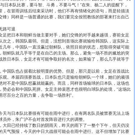
“与日本队比赛，要斗智、斗勇，不要斗气！”在朱、杨二人的提醒下，
常，在冒雨训练后结束采访时，他们不再有情绪化的语句，而是轻描淡
交锋）同样是一场普通的比赛，我们要完全按照教练的部署来打出自己
无路可退
足把日本和朝鲜当做主要对手，她们交锋的对手越来越强，赛前女足
队次之，韩国队最弱。但是，没想到首场比赛就输给韩国队，这实际上
近几年，中国队一直没赢过朝鲜队，依照目前的状态，想取得突破可能
，朝鲜队就几乎等于是在自己的主场。那么，避免一场不胜的尴尬的突
战胜日本队，女足才有可能争取好的名次，如果输了，那么几乎就等于
中国队也占据着比较明显的优势。但是，那只是以前，女足在首战比
乐观。本届四强赛首战，日本队也只是输给朝鲜队一个球，她们的顽强
绝对不是中国队想赢就能赢的。而且，同样首场输球的日本队，这场也
，势必会和中国队死拼。女足主帅裴恩才也很明白球队的处境，“这场比
用尽百分之百的力量，去争取一场胜利”。
天与日本队比赛很有可能在雨中进行，在有两名队员被禁赛无法上场
球员外，朱广沪不会对首发阵容进行大的调整。
大田已经持续了数日的阴雨天，昨天的雨下了一整个下午，但天仍没
的天气预报，今天的中日大战很可能会在雨中进行。这不但增加了比赛