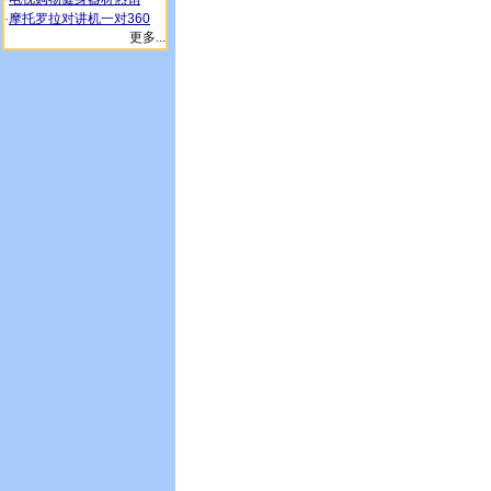
·
摩托罗拉对讲机一对360
更多...