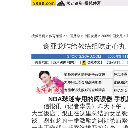
搜狐首页
>
体育频道
>
中国足球
>
中国女足
>
2005中国女足
>
谢亚龙昨给教练组吃定心丸
SPORTS.SOHU.COM 2005年8月
页面功能 【
我来说两句(
0
)
】 【
收藏本文
】 【
热点排行
】
林志玲裸
范帅苦恼火箭唯麦蒂敢突破
大师杯组委会炮轰阿加西
张靓颖穿
鲁能申诉失败郑智全球禁赛
林忆莲女
NBA球迷专用的阅读器
手机
信报讯（记者李昊）昨天下午，
大宝饭店，跟正在这里总结的女足教
谈。谢亚龙的一番激励之词让愁眉紧
一步工作就是赶紧选拔新的队员。”