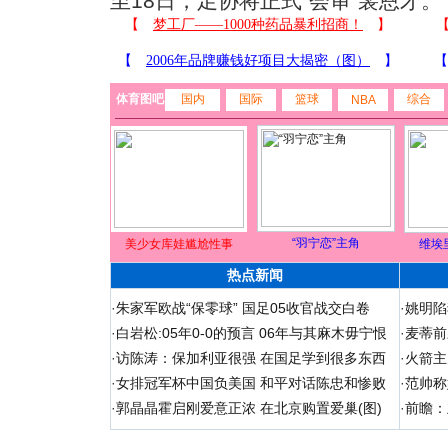
至18日，足协将正式“会审”裴恩才。
体育图吧
国内
国际
篮球
综合
NBA
“羽宁恋”主角
美少女库娃尴尬性事
维埃
热点新闻
·
朱家军欧战“保零球” 国足05收官战交白卷
·
姚明陷
·
白岩松:05年0-0的预言 06年与其麻木毋宁恨
·
麦蒂前
·
访陈涛：保加利亚很强 在国足学到很多东西
·
火箭主
·
女排冠军杯中国负美国 和平对话陈忠和惨败
·
范帅称
·
郭晶晶霍启刚爱意正浓 在北京购置爱巢(图)
·
前瞻：