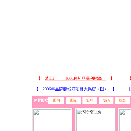
体育图吧
国内
国际
篮球
综合
NBA