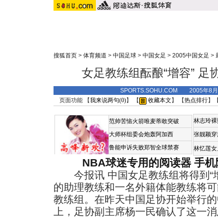
搜狐首页
>
体育频道
>
中国足球
>
中国女足
>
2005中国女足
>
女足教练组酝酿“增容” 
SPORTS.SOHU.COM 2005年8
页面功能 【
我来说两句(
0
)
】 【
收藏本文
】 【
热点排行
】
林志玲裸
范帅苦恼火箭唯麦蒂敢突破
大师杯组委会炮轰阿加西
张靓颖穿
鲁能申诉失败郑智全球禁赛
林忆莲女
NBA球迷专用的阅读器
手机
今报讯 中国女足教练组将得到“增
的助理教练和一名外籍体能教练将可
教练组。在昨天中国足协开始举行的
上，足协副主席杨一民确认了这一消