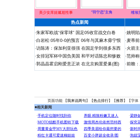
“羽宁恋”主角
美少女库娃尴尬性事
维埃
热点新闻
·
朱家军欧战“保零球” 国足05收官战交白卷
·
姚明陷
·
白岩松:05年0-0的预言 06年与其麻木毋宁恨
·
麦蒂前
·
访陈涛：保加利亚很强 在国足学到很多东西
·
火箭主
·
女排冠军杯中国负美国 和平对话陈忠和惨败
·
范帅称
·
郭晶晶霍启刚爱意正浓 在北京购置爱巢(图)
·
前瞻：
页面功能 【
我来说两句
】【
热点排行
】【
推荐
】【字体
■
相关新闻