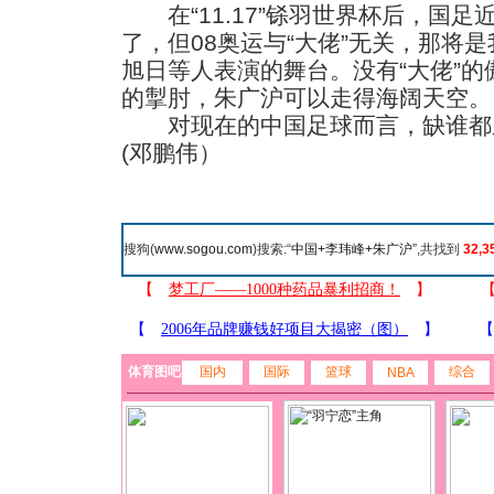
在“11.17”铩羽世界杯后，国足
了，但08奥运与“大佬”无关，那将是
旭日等人表演的舞台。没有“大佬”的
的掣肘，朱广沪可以走得海阔天空。
对现在的中国足球而言，缺谁都成
(邓鹏伟）
搜狗(
www.sogou.com
)搜索:“
中国+李玮峰+朱广沪
”,共找到
32,3
体育图吧
国内
国际
篮球
综合
NBA