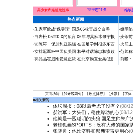
“羽宁恋”主角
美少女库娃尴尬性事
维埃
热点新闻
·
朱家军欧战“保零球” 国足05收官战交白卷
·
姚明陷
·
白岩松:05年0-0的预言 06年与其麻木毋宁恨
·
麦蒂前
·
访陈涛：保加利亚很强 在国足学到很多东西
·
火箭主
·
女排冠军杯中国负美国 和平对话陈忠和惨败
·
范帅称
·
郭晶晶霍启刚爱意正浓 在北京购置爱巢(图)
·
前瞻：
页面功能 【
我来说两句
】【
热点排行
】【
推荐
】【字体
■
相关新闻
体坛周报：08以后考虑了没有？
(08/12
郝洪军：大头们，稳住躁动的心
(08/12
他就是一匹聪明的头狼 国足主帅朱广
老桂狐画SPORTS：没有大佬的国家
张晓舟：他比济科和邦弗雷雷更用心
(