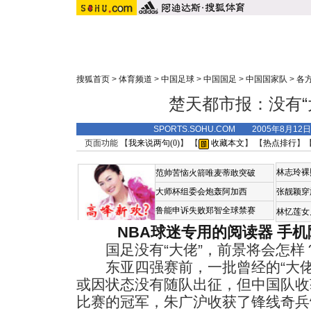
搜狐首页
>
体育频道
>
中国足球
>
中国国足
>
中国国家队
>
各
楚天都市报：没有“
SPORTS.SOHU.COM 2005年8月12
页面功能 【
我来说两句(
0
)
】 【
收藏本文
】 【
热点排行
】
林志玲裸
范帅苦恼火箭唯麦蒂敢突破
大师杯组委会炮轰阿加西
张靓颖穿
鲁能申诉失败郑智全球禁赛
林忆莲女
NBA球迷专用的阅读器
手机
国足没有“大佬”，前景将会怎样
东亚四强赛前，一批曾经的“大佬
或因状态没有随队出征，但中国队收
比赛的冠军，朱广沪收获了锋线奇兵