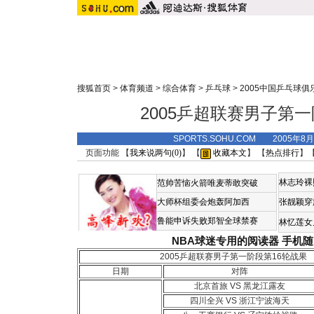
搜狐首页
>
体育频道
>
综合体育
>
乒乓球
>
2005中国乒乓球
2005乒超联赛男子第
SPORTS.SOHU.COM 2005年8
页面功能 【
我来说两句(
0
)
】 【
收藏本文
】 【
热点排行
】
林志玲裸
范帅苦恼火箭唯麦蒂敢突破
大师杯组委会炮轰阿加西
张靓颖穿
鲁能申诉失败郑智全球禁赛
林忆莲女
NBA球迷专用的阅读器
手机随
2005乒超联赛男子第一阶段第16轮战果
日期
对阵
北京首旅 VS 黑龙江露友
四川全兴 VS 浙江宁波海天