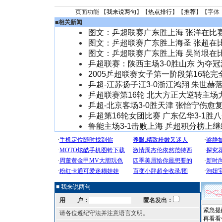
页面功能 【
我来说两句
】【
热点排行
】【
推荐
】【字体
■
相关新闻
图文：乒超联赛广东胜上海 张洋在比
图文：乒超联赛广东胜上海圣 张超在
图文：乒超联赛广东胜上海 吴尚垠在
乒超联赛：陕西主场3-0胜山东 为夺
2005乒超联赛女子第一阶段第16轮完
乒超-江苏扬子江3-0浙江鸿翔 朱世赫
乒超联赛第16轮 北大方正大逆转主场
乒超-北京客场3-0胜天津 张怡宁伤愈
乒超第16轮女团比赛 广东亿华3-1胜
鲁能主场3-1击败上海 乒超积分榜上
■ 我来说两句
用 户：
匿名发出：
请各位遵纪守法并注意语言文明。