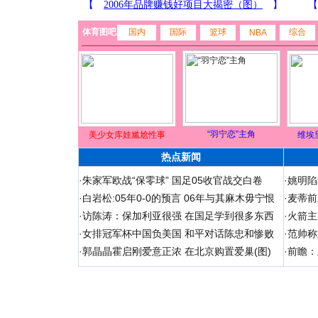
体育图吧
国内
国际
篮球
综合
NBA
“羽宁恋”主角
美少女库娃尴尬性事
维埃
热点新闻
·
朱家军欧战“保零球” 国足05收官战交白卷
·
姚明陷
·
白岩松:05年0-0的预言 06年与其麻木毋宁恨
·
麦蒂前
·
访陈涛：保加利亚很强 在国足学到很多东西
·
火箭主
·
女排冠军杯中国负美国 和平对话陈忠和惨败
·
范帅称
·
郭晶晶霍启刚爱意正浓 在北京购置爱巢(图)
·
前瞻：