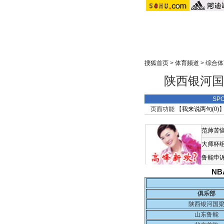
搜狐首页
>
体育频道
>
综合体
陕西银河国
SP
页面功能 【
我来说两句(
0
)
】
范帅苦
大师杯
鲁能申
N
俱乐部
陕西银河国
山东鲁能