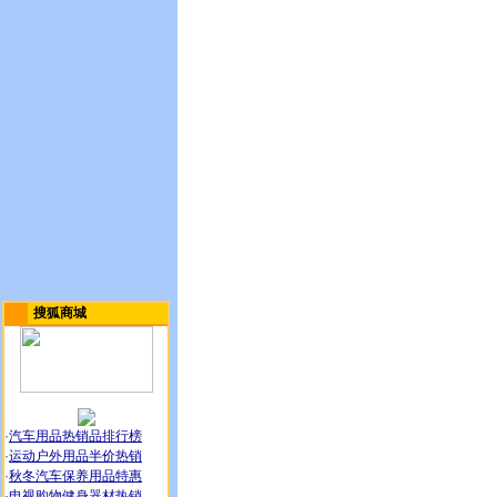
搜狐商城
·
汽车用品热销品排行榜
·
运动户外用品半价热销
·
秋冬汽车保养用品特惠
·
电视购物健身器材热销