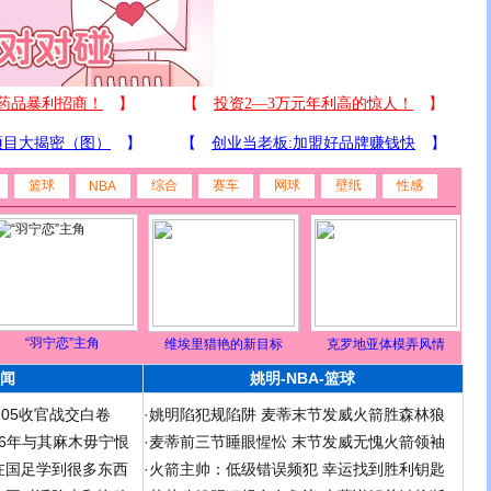
篮球
综合
赛车
网球
壁纸
性感
NBA
“羽宁恋”主角
维埃里猎艳的新目标
克罗地亚体模弄风情
闻
姚明-NBA-篮球
足05收官战交白卷
·
姚明陷犯规陷阱 麦蒂末节发威火箭胜森林狼
 06年与其麻木毋宁恨
·
麦蒂前三节睡眼惺忪 末节发威无愧火箭领袖
在国足学到很多东西
·
火箭主帅：低级错误频犯 幸运找到胜利钥匙