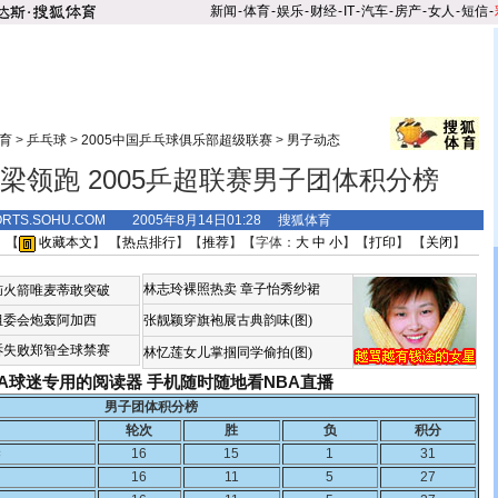
新闻
-
体育
-
娱乐
-
财经
-
IT
-
汽车
-
房产
-
女人
-
短信
-
育
>
乒乓球
>
2005中国乒乓球俱乐部超级联赛
>
男子动态
梁领跑 2005乒超联赛男子团体积分榜
ORTS.SOHU.COM 2005年8月14日01:28 搜狐体育
 【
收藏本文
】 【
热点排行
】【
推荐
】【字体：
大
中
小
】【
打印
】 【
关闭
】
林志玲裸照热卖
章子怡秀纱裙
恼火箭唯麦蒂敢突破
组委会炮轰阿加西
张靓颖穿旗袍展古典韵味(图)
诉失败郑智全球禁赛
林忆莲女儿掌掴同学偷拍(图)
BA球迷专用的阅读器
手机随时随地看NBA直播
男子团体积分榜
轮次
胜
负
积分
梁
16
15
1
31
16
11
5
27