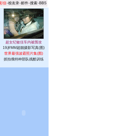
彩信
-
校友录
-
邮件
-
搜索
-
BBS
19岁MM超靓摄影写真(图)
世界最强波霸照片集(图)
抓拍俄特种部队残酷训练