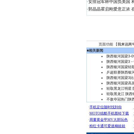
·
女排冠军杯中国负美国 
·
郭晶晶霍启刚爱意正浓 在
页面功能 【
我来说两
■
相关新闻
陕西银河国梁3-
陕西银河国梁3－
陕西银河国梁轻
乒超联赛陕西银河
陕西银河国梁3比
陕西银河国梁高
轻取黑龙江明星
轻取黑龙江 陕西
不敌夺冠热门陕