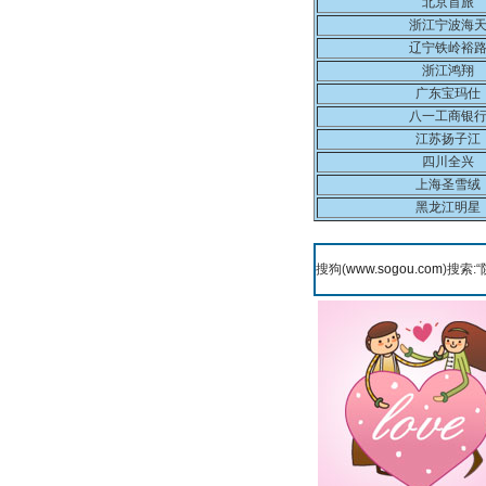
北京首旅
浙江宁波海
辽宁铁岭裕
浙江鸿翔
广东宝玛仕
八一工商银
江苏扬子江
四川全兴
上海圣雪绒
黑龙江明星
搜狗(
www.sogou.com
)搜索:“