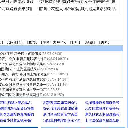
和平对话陈忠和惨败
·
范帅称姚明犯规多有争议 麦蒂详解关键抢断
北京购置爱巢(图)
·
前瞻：灰熊太阳矛盾战 湖人尼克斯名帅对话
句
】【
热点排行
】【
推荐
】【字体：
大
中
小
】【
打印
】 【
收藏
】 【
关闭
】
0轻取江苏 积分榜上优势明显
(08/07 02:09)
0四川全兴 取得乒超联赛九连胜
(08/04 09:21)
取上海 乒超积分榜上继续领跑
(07/30 23:29)
国梁队3-0上海圣雪绒队
(07/30 22:33)
0胜八一商行 积分榜上继续领跑
(07/11 10:41)
居榜首 总经理满意球队目前形势
(07/07 14:23)
 陕西银河国梁再次独自排名第一
(07/03 11:45)
银河国梁再次独自排名第一
(07/02 22:38)
西银河国梁 川男乒结束两连胜
(06/12 04:52)