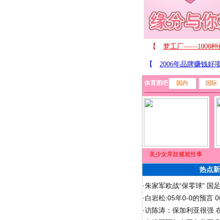
体育图吧
国内
国际
美少女库娃尴尬性事
热点新
·
朱家军欧战“保零球” 国
·
白岩松:05年0-0的预言
·
访陈涛：保加利亚很强 