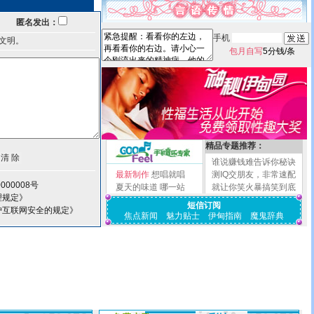
匿名发出：
手机
文明。
包月自写
5分钱/条
精品专题推荐：
谁说赚钱难告诉你秘诀
最新制作
想唱就唱
测IQ交朋友，非常速配
000008号
夏天的味道
哪一站
就让你笑火暴搞笑到底
理规定》
短信订阅
护互联网安全的规定》
焦点新闻
魅力贴士
伊甸指南
魔鬼辞典