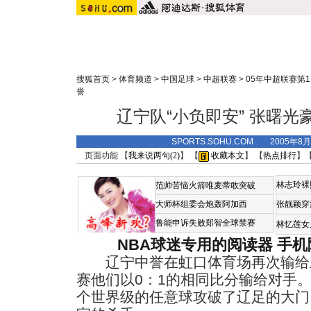
搜狐首页
>
体育频道
>
中国足球
>
中超联赛
>
05年中超联赛第1
誉
辽宁队“小负即安” 张曙
SPORTS.SOHU.COM 2005年8
页面功能 【
我来说两句(
2
)
】 【
收藏本文
】 【
热点排行
】
林志玲裸
范帅苦恼火箭唯麦蒂敢突破
大师杯组委会炮轰阿加西
张靓颖穿
鲁能申诉失败郑智全球禁赛
林忆莲女
NBA球迷专用的阅读器
手机
辽宁中誉在虹口体育场再次输给
赛他们以0：1的相同比分输给对手。
个世界级的任意球攻破了辽足的大门