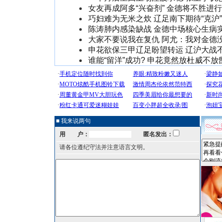
女友再成阿多“兴奋剂” 金德将不胜进
巧妇难为无米之炊 辽足南下期待“克沪
陈涛肺内感染缺战 金德中场核心生病
大家不要说我在复仇 阿尤：我对金德
申花欲保三甲辽足盼望转运 辽沪大战
谁能“留洋”成功? 申花竟然放杜威不放
■ 我来说两句
用 户：
匿名发出：
请各位遵纪守法并注意语言文明。