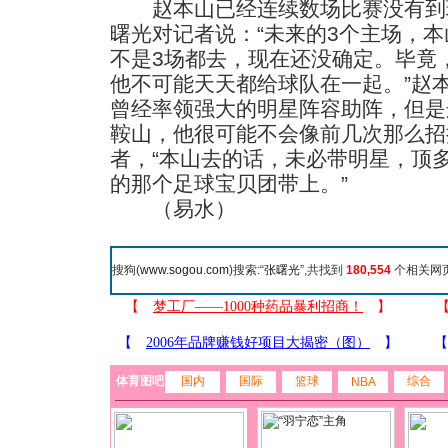
赵本山已经连续数场比赛没有到
曙光对记者说：“未来的3个主场，
不是3场都去，现在还没确定。毕竟
他不可能天天都给球队在一起。”赵
曾经率领强大的明星阵容助阵，但是
鞍山，他很可能不会像前几次那么招
者，“本山去的话，未必带明星，顶
的那个足球宝贝团带上。”
（易水）
搜狗(
www.sogou.com
)搜索:“
张曙光
”,共找到
180,554
个相关网页
体育图吧
国内
国际
篮球
综合
NBA