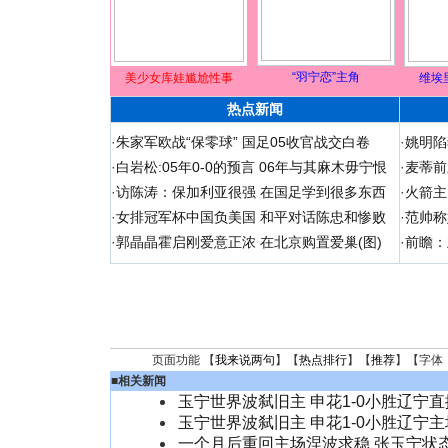
“羽宁恋”主角
美少女库娃尴尬性事
维埃
热点新闻
·
朱家军欧战“保零球” 国足05收官战交白卷
·
姚明陷
·
白岩松:05年0-0的预言 06年与其麻木毋宁恨
·
麦蒂前
·
访陈涛：保加利亚很强 在国足学到很多东西
·
火箭主
·
女排冠军杯中国负美国 和平对话陈忠和惨败
·
范帅称
·
郭晶晶霍启刚爱意正浓 在北京购置爱巢(图)
·
前瞻：
页面功能 【
我来说两句
】【
热点排行
】【
推荐
】【字体
■
相关新闻
玉宁世界波弑旧主 申花1-0小胜辽宁
玉宁世界波弑旧主 申花1-0小胜辽宁主
一个月后重回主场涅波求稳 张玉宁状