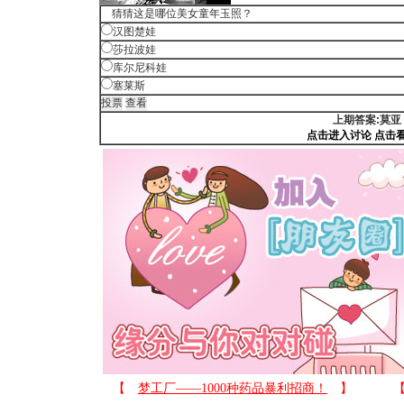
猜猜这是哪位美女童年玉照？
汉图楚娃
莎拉波娃
库尔尼科娃
塞莱斯
上期答案:莫亚
点击进入讨论
点击