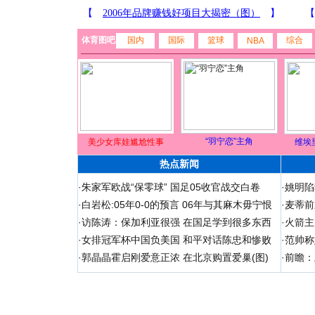
体育图吧
国内
国际
篮球
综合
NBA
“羽宁恋”主角
美少女库娃尴尬性事
维埃
热点新闻
·
朱家军欧战“保零球” 国足05收官战交白卷
·
姚明陷
·
白岩松:05年0-0的预言 06年与其麻木毋宁恨
·
麦蒂前
·
访陈涛：保加利亚很强 在国足学到很多东西
·
火箭主
·
女排冠军杯中国负美国 和平对话陈忠和惨败
·
范帅称
·
郭晶晶霍启刚爱意正浓 在北京购置爱巢(图)
·
前瞻：