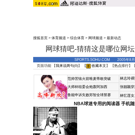
搜狐首页
>
体育频道
>
综合体育
>
网球频道
>
最新动态
网球猜吧-猜猜这是哪位网
SPORTS.SOHU.COM 2005年8
页面功能 【
我来说两句(
0
)
】 【
收藏本文
】 【
热点排行
】
林志玲裸
范帅苦恼火箭唯麦蒂敢突破
大师杯组委会炮轰阿加西
张靓颖穿
鲁能申诉失败郑智全球禁赛
林忆莲女
NBA球迷专用的阅读器
手机随