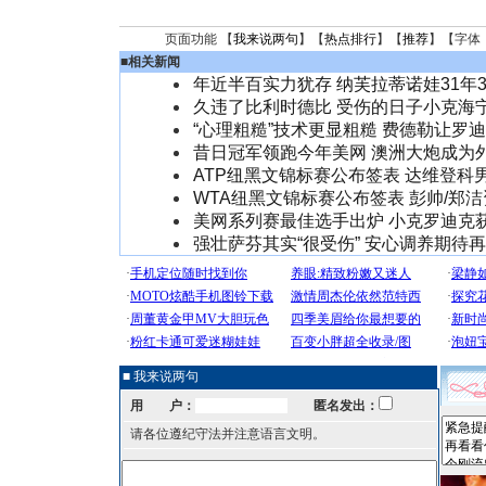
页面功能 【
我来说两句
】【
热点排行
】【
推荐
】【字体
■
相关新闻
年近半百实力犹存 纳芙拉蒂诺娃31年3
久违了比利时德比 受伤的日子小克海
“心理粗糙”技术更显粗糙 费德勒让罗
昔日冠军领跑今年美网 澳洲大炮成为
ATP纽黑文锦标赛公布签表 达维登科
WTA纽黑文锦标赛公布签表 彭帅/郑
美网系列赛最佳选手出炉 小克罗迪克
强壮萨芬其实“很受伤” 安心调养期待
■ 我来说两句
用 户：
匿名发出：
请各位遵纪守法并注意语言文明。