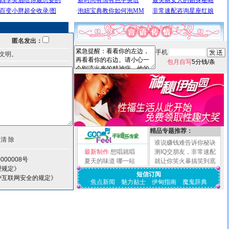
匿名发出：
手机
文明。
包月自写
5分钱/条
精品专题推荐：
谁说赚钱难告诉你秘诀
最新制作
想唱就唱
测IQ交朋友，非常速配
000008号
夏天的味道
哪一站
就让你笑火暴搞笑到底
理规定》
短信订阅
护互联网安全的规定》
焦点新闻
魅力贴士
伊甸指南
魔鬼辞典