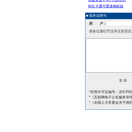
■ 我来说两句
用 户：
请各位遵纪守法并注意语言
*经营许可证编号：京ICP00
*《互联网电子公告服务管
*《全国人大常委会关于维