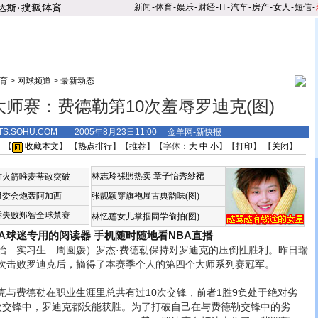
新闻
-
体育
-
娱乐
-
财经
-
IT
-
汽车
-
房产
-
女人
-
短信
-
育
>
网球频道
>
最新动态
师赛：费德勒第10次羞辱罗迪克(图)
TS.SOHU.COM 2005年8月23日11:00 金羊网-新快报
 【
收藏本文
】 【
热点排行
】【
推荐
】【字体：
大
中
小
】【
打印
】 【
关闭
】
林志玲裸照热卖
章子怡秀纱裙
恼火箭唯麦蒂敢突破
组委会炮轰阿加西
张靓颖穿旗袍展古典韵味(图)
诉失败郑智全球禁赛
林忆莲女儿掌掴同学偷拍(图)
BA球迷专用的阅读器
手机随时随地看NBA直播
实习生 周圆媛）罗杰·费德勒保持对罗迪克的压倒性胜利。昨日瑞
第六次击败罗迪克后，摘得了本赛季个人的第四个大师系列赛冠军。
费德勒在职业生涯里总共有过10次交锋，前者1胜9负处于绝对劣
次交锋中，罗迪克都没能获胜。
为了打破自己在与费德勒交锋中的劣