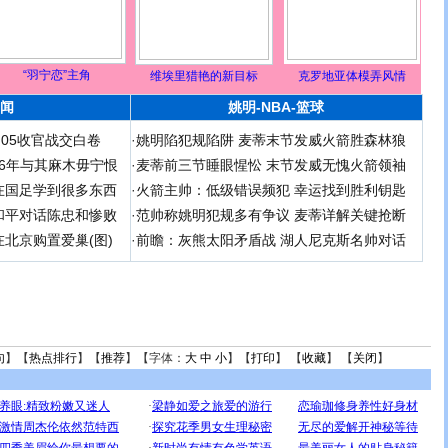
“羽宁恋”主角
维埃里猎艳的新目标
克罗地亚体模弄风情
闻
姚明-NBA-篮球
足05收官战交白卷
·
姚明陷犯规陷阱 麦蒂末节发威火箭胜森林狼
 06年与其麻木毋宁恨
·
麦蒂前三节睡眼惺忪 末节发威无愧火箭领袖
在国足学到很多东西
·
火箭主帅：低级错误频犯 幸运找到胜利钥匙
和平对话陈忠和惨败
·
范帅称姚明犯规多有争议 麦蒂详解关键抢断
北京购置爱巢(图)
·
前瞻：灰熊太阳矛盾战 湖人尼克斯名帅对话
句
】【
热点排行
】【
推荐
】【字体：
大
中
小
】【
打印
】 【
收藏
】 【
关闭
】