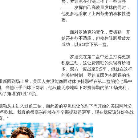
势，罗迪克在打法上作了一些调整
———发挥自己高质量发球的同时，
他更多地采取了上网截击的积极性进
攻。
面对罗迪克的变化，费德勒一开
始还有些不适应，但稳住阵脚后破发
成功，以6∶3拿下第一盘。
罗迪克在第二盘中还是打得更加
积极主动，这让费德勒的失误有所增
多。双方一度战至5∶5平，但就在这样
的关键时刻，罗迪克因为右脚踝的伤
重新回到场上后，美国人并没能像面对休伊特那样在第二盘的抢七局中
澜。当他正手回球下网后，他只能无奈地咽下对费德勒的第10场失利，
了难堪的1胜10负。
勒从未进入过前三轮，而此番的夺魁也让他对下周开始的美国网球公
有些吃惊。我真的很高兴能够在辛辛那提获得冠军，现在我应该好好备战
赛。”