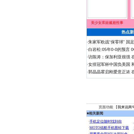
美少女库娃尴尬性事
热点新
·
朱家军欧战“保零球” 国
·
白岩松:05年0-0的预言
·
访陈涛：保加利亚很强 
·
女排冠军杯中国负美国 
·
郭晶晶霍启刚爱意正浓 在
页面功能 【
我来说两
■
相关新闻