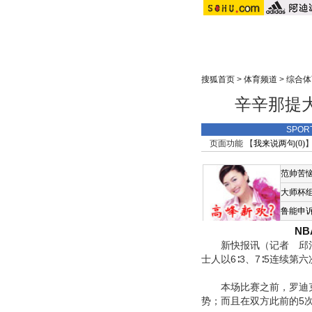
搜狐首页
>
体育频道
>
综合体
辛辛那提大
SPOR
页面功能 【
我来说两句(
0
)
】
范帅苦
大师杯
鲁能申
N
新快报讯（记者 邱治 
士人以6∶3、7∶5连续
本场比赛之前，罗迪克与
势；而且在双方此前的5