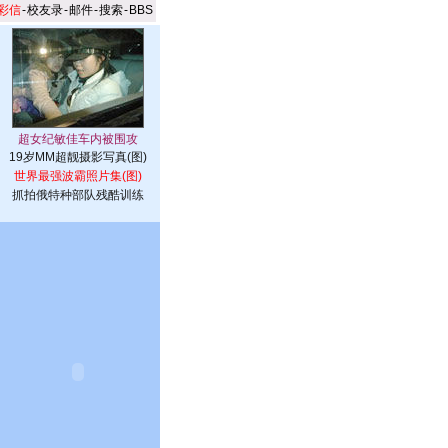
彩信
-
校友录
-
邮件
-
搜索
-
BBS
19岁MM超靓摄影写真(图)
世界最强波霸照片集(图)
抓拍俄特种部队残酷训练