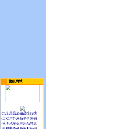
搜狐商城
·
汽车用品热销品排行榜
·
运动户外用品半价热销
·
秋冬汽车保养用品特惠
·
电视购物健身器材热销