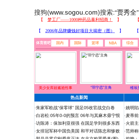
搜狗(
www.sogou.com
)搜索:“
贾秀全
体育图吧
国内
国际
篮球
综合
NBA
“羽宁恋”主角
美少女库娃尴尬性事
维埃
热点新闻
·
朱家军欧战“保零球” 国足05收官战交白卷
·
姚明陷
·
白岩松:05年0-0的预言 06年与其麻木毋宁恨
·
麦蒂前
·
访陈涛：保加利亚很强 在国足学到很多东西
·
火箭主
·
女排冠军杯中国负美国 和平对话陈忠和惨败
·
范帅称
·
郭晶晶霍启刚爱意正浓 在北京购置爱巢(图)
·
前瞻：