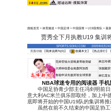
搜狐首页
>
体育频道
>
中国足球
>
中国国青
>
U19国青队
>
最
贾秀全下月执教U19 集训
SPORTS.SOHU.COM 2005年8月2
页面功能 【
我来说两句(
0
)
】 【
收藏本文
】 【
热点排行
】
林志玲裸
范帅苦恼火箭唯麦蒂敢突破
大师杯组委会炮轰阿加西
张靓颖穿
鲁能申诉失败郑智全球禁赛
林忆莲女
NBA球迷专用的阅读器
手机
中国足协青少部主任冯剑明前日
意大利AC米兰俱乐部取经，加上中
底即将开始的中国U19队的集训将推
虽然在前不久结束的中国足协工