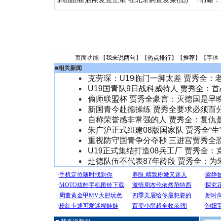
页面功能 【
我来说两句
】【
热点排行
】【
推荐
】【字体
■
相关新闻
克劳琛：U19临门一脚太差 贾秀全：
U19国青队9日战科威特人 贾秀全：
偷师联盟杯 贾秀全豪言：灭德国是早
新国青今赴德操练 贾秀全要求必须百
自称荣誉感非常强的人 贾秀全：复仇
朱广沪正式组建08版国家队 贾秀全“生”
重视防守国青争分夺秒 三进宫贾秀全
U19正式集结打造08兵工厂 贾秀全：
赴德队伍不代表87年龄段 贾秀全：为