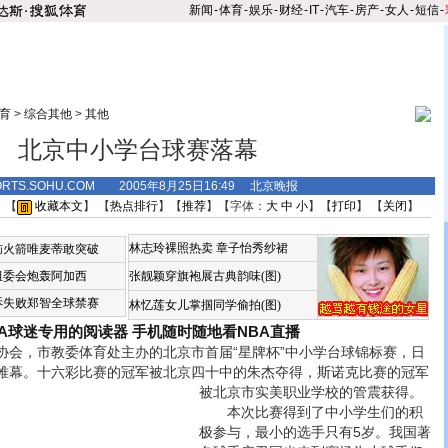
新闻
-
体育
-
娱乐
-
财经
-
IT
-
汽车
-
房产
-
女人
-
短信
-
育
>
综合其他
>
其他
北京中小学台球赛落幕
ORTS.SOHU.COM 2005年8月25日16:49 北京晚报
 【
收藏本文
】 【
热点排行
】【
推荐
】【字体：
大
中
小
】【
打印
】 【
关闭
】
林志玲裸照热卖
章子怡秀纱裙
恼火箭唯麦蒂敢突破
组委会炮轰阿加西
张靓颖穿旗袍展古典韵味(图)
诉失败郑智全球禁赛
林忆莲女儿掌掴同学偷拍(图)
BA球迷专用的阅读器
手机随时随地看NBA直播
，市教委体育处主办的北京市首届“星牌杯”中小学台球锦标赛，日
帷幕。十六彩比赛的冠军被北京四十中的朱杰夺得，斯诺克比赛的冠军
被北京市实美职业学校的管震获得。
本次比赛得到了中小学生们的积
极参与，最小的选手只有5岁。我国著