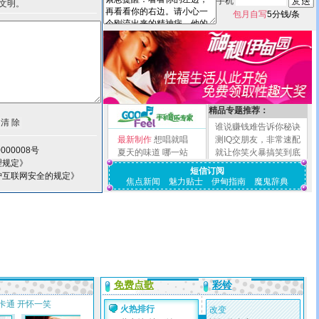
手机
文明。
包月自写
5分钱/条
精品专题推荐：
谁说赚钱难告诉你秘诀
最新制作
想唱就唱
测IQ交朋友，非常速配
000008号
夏天的味道
哪一站
就让你笑火暴搞笑到底
理规定》
短信订阅
护互联网安全的规定》
焦点新闻
魅力贴士
伊甸指南
魔鬼辞典