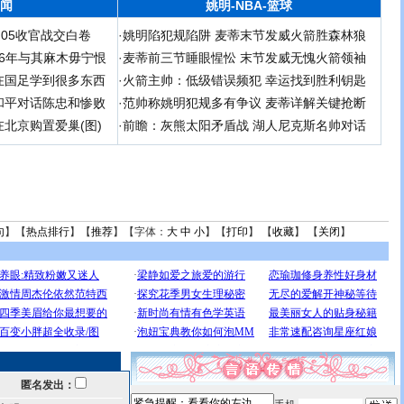
闻
姚明-NBA-篮球
足05收官战交白卷
·
姚明陷犯规陷阱 麦蒂末节发威火箭胜森林狼
 06年与其麻木毋宁恨
·
麦蒂前三节睡眼惺忪 末节发威无愧火箭领袖
在国足学到很多东西
·
火箭主帅：低级错误频犯 幸运找到胜利钥匙
和平对话陈忠和惨败
·
范帅称姚明犯规多有争议 麦蒂详解关键抢断
北京购置爱巢(图)
·
前瞻：灰熊太阳矛盾战 湖人尼克斯名帅对话
句
】【
热点排行
】【
推荐
】【字体：
大
中
小
】【
打印
】 【
收藏
】 【
关闭
】
匿名发出：