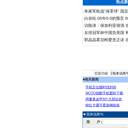
热点新
·
朱家军欧战“保零球” 国
·
白岩松:05年0-0的预言
·
访陈涛：保加利亚很强 
·
女排冠军杯中国负美国 
·
郭晶晶霍启刚爱意正浓 在
页面功能 【
我来说两
■
相关新闻
■ 我来说两句
用 户：