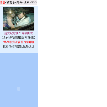
彩信
-
校友录
-
邮件
-
搜索
-
BBS
19岁MM超靓摄影写真(图)
世界最强波霸照片集(图)
抓拍俄特种部队残酷训练