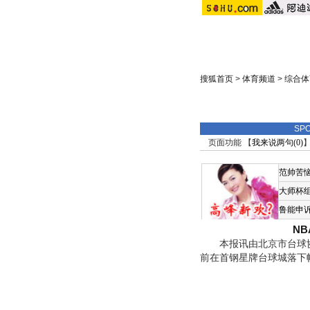
搜狐首页
>
体育频道
>
综合体
SP
页面功能 【
我来说两句(
0
)
】
范帅苦
大师杯
鲁能申
N
本报讯由北京市台球协会
前在首钢星牌台球城落下