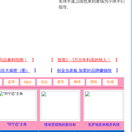
名球手庞卫国也来到赛场为小球手们
指导。
篮球
综合
赛车
网球
壁纸
性感
NBA
“羽宁恋”主角
维埃里猎艳的新目标
克罗地亚体模弄风情