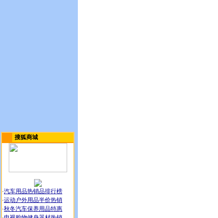
搜狐商城
·
汽车用品热销品排行榜
·
运动户外用品半价热销
·
秋冬汽车保养用品特惠
·
电视购物健身器材热销