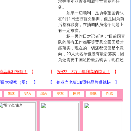
承担明年亚青赛和后年世青赛的任
务。
如果一切顺利，足协希望国青队
在9月1日进行首次集训，但是因为前
后都有联赛，在抽调队员这个问题上
有一定难度。
杨一民昨日对记者说：“目前国青
队的所有工作都要等贾秀全回国后才
能落实，现在的一切还都仅仅是个意
向，20人大名单也没有最后落实，因
为还需要中国足协最后确认，现在还
篮球
综合
赛车
网球
壁纸
性感
NBA