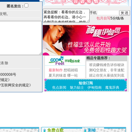
匿名发出：
手机
文明。
包月自写
5分钱/条
精品专题推荐：
谁说赚钱难告诉你秘诀
最新制作
想唱就唱
测IQ交朋友，非常速配
000008号
夏天的味道
哪一站
就让你笑火暴搞笑到底
理规定》
短信订阅
护互联网安全的规定》
焦点新闻
魅力贴士
伊甸指南
魔鬼辞典