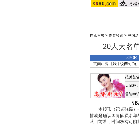
搜狐首页
>
体育频道
>
中国足
20人大名
SPOR
页面功能 【
我来说两句(
0
)
】
范帅苦
大师杯
鲁能申
N
本报讯（记者张磊）一周
情就是确认国青队员名单
从目前看，时间极有可能