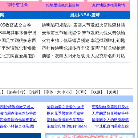
“羽宁恋”主角
维埃里猎艳的新目标
克罗地亚体模弄风情
闻
姚明-NBA-篮球
足05收官战交白卷
·
姚明陷犯规陷阱 麦蒂末节发威火箭胜森林狼
 06年与其麻木毋宁恨
·
麦蒂前三节睡眼惺忪 末节发威无愧火箭领袖
在国足学到很多东西
·
火箭主帅：低级错误频犯 幸运找到胜利钥匙
和平对话陈忠和惨败
·
范帅称姚明犯规多有争议 麦蒂详解关键抢断
北京购置爱巢(图)
·
前瞻：灰熊太阳矛盾战 湖人尼克斯名帅对话
句
】【
热点排行
】【
推荐
】【字体：
大
中
小
】【
打印
】 【
收藏
】 【
关闭
】