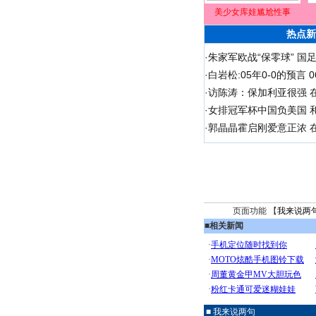
美少女库娃尴尬性事
热点新
·
朱家军欧战“保零球” 国
·
白岩松:05年0-0的预言
·
访陈涛：保加利亚很强 
·
女排冠军杯中国负美国 
·
郭晶晶霍启刚爱意正浓 在
页面功能 【
我来说两
■
相关新闻
■ 我来说两句