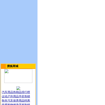
搜狐商城
·
汽车用品热销品排行榜
·
运动户外用品半价热销
·
秋冬汽车保养用品特惠
·
电视购物健身器材热销