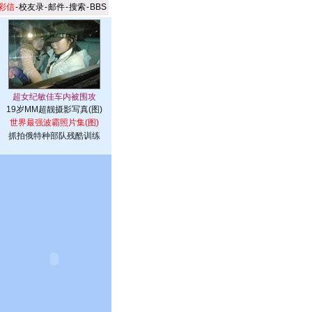
彩信
-
校友录
-
邮件
-
搜索
-
BBS
19岁MM超靓摄影写真(图)
世界最强波霸照片集(图)
抓拍俄特种部队残酷训练