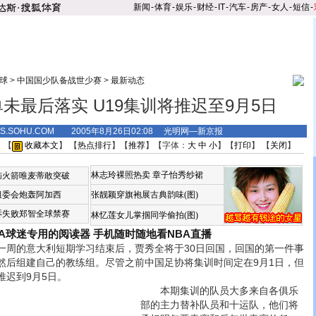
新闻
-
体育
-
娱乐
-
财经
-
IT
-
汽车
-
房产
-
女人
-
短信
-
球
>
中国国少队备战世少赛
>
最新动态
单未最后落实 U19集训将推迟至9月5日
TS.SOHU.COM 2005年8月26日02:08 光明网—新京报
 【
收藏本文
】 【
热点排行
】【
推荐
】【字体：
大
中
小
】【
打印
】 【
关闭
】
林志玲裸照热卖
章子怡秀纱裙
恼火箭唯麦蒂敢突破
组委会炮轰阿加西
张靓颖穿旗袍展古典韵味(图)
诉失败郑智全球禁赛
林忆莲女儿掌掴同学偷拍(图)
BA球迷专用的阅读器
手机随时随地看NBA直播
的意大利短期学习结束后，贾秀全将于30日回国，回国的第一件事
然后组建自己的教练组。尽管之前中国足协将集训时间定在9月1日，但
推迟到9月5日。
本期集训的队员大多来自各俱乐
部的主力替补队员和十运队，他们将