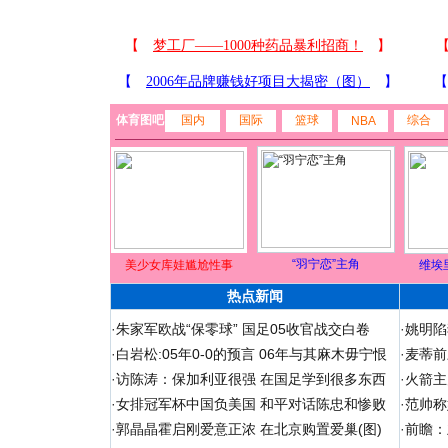
体育图吧
国内
国际
篮球
综合
NBA
“羽宁恋”主角
美少女库娃尴尬性事
维埃
热点新闻
·
朱家军欧战“保零球” 国足05收官战交白卷
·
姚明陷
·
白岩松:05年0-0的预言 06年与其麻木毋宁恨
·
麦蒂前
·
访陈涛：保加利亚很强 在国足学到很多东西
·
火箭主
·
女排冠军杯中国负美国 和平对话陈忠和惨败
·
范帅称
·
郭晶晶霍启刚爱意正浓 在北京购置爱巢(图)
·
前瞻：