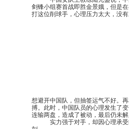
剑锋
小组赛首战即胜金景娥，但是在
打这位削球手，心理压力太大，没有
想避开中国队，但抽签运气不好。再
搏。此时，中国队员的心理发生了变
连输两盘，造成了被动，最后仍未解
实力强于对手，却因心理承受能